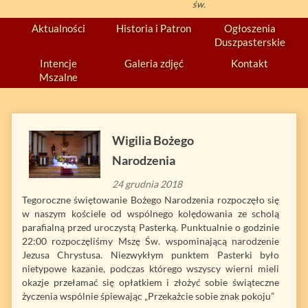
św.
Aktualności
Historia i Patron
Ogłoszenia
Duszpasterskie
Intencje
Galeria zdjęć
Kontakt
Mszalne
Wigilia Bożego
Narodzenia
24 grudnia 2018
Tegoroczne świętowanie Bożego Narodzenia rozpoczęło się
w naszym kościele od wspólnego kolędowania ze scholą
parafialną przed uroczystą Pasterką. Punktualnie o godzinie
22:00 rozpoczęliśmy Mszę Św. wspominającą narodzenie
Jezusa Chrystusa. Niezwykłym punktem Pasterki było
nietypowe kazanie, podczas którego wszyscy wierni mieli
okazje przełamać się opłatkiem i złożyć sobie świąteczne
życzenia wspólnie śpiewając „Przekażcie sobie znak pokoju”