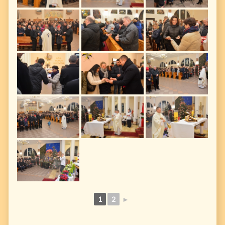
1
2
►