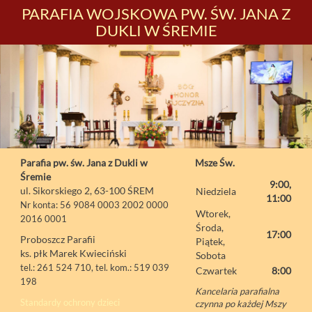
PARAFIA WOJSKOWA PW. ŚW. JANA Z
DUKLI W ŚREMIE
Parafia pw. św. Jana z Dukli w
Msze Św.
Śremie
9:00,
ul. Sikorskiego 2, 63-100 ŚREM
Niedziela
11:00
Nr konta: 56 9084 0003 2002 0000
Wtorek,
2016 0001
Środa,
17:00
Proboszcz Parafii
Piątek,
ks. płk Marek Kwieciński
Sobota
tel.: 261 524 710, tel. kom.: 519 039
Czwartek
8:00
198
Kancelaria parafialna
Standardy ochrony dzieci
czynna po każdej Mszy