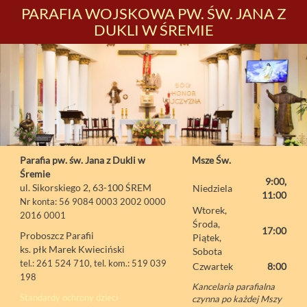
PARAFIA WOJSKOWA PW. ŚW. JANA Z
DUKLI W ŚREMIE
Parafia pw. św. Jana z Dukli w
Msze Św.
Śremie
9:00,
ul. Sikorskiego 2, 63-100 ŚREM
Niedziela
11:00
Nr konta: 56 9084 0003 2002 0000
Wtorek,
2016 0001
Środa,
17:00
Proboszcz Parafii
Piątek,
ks. płk Marek Kwieciński
Sobota
tel.: 261 524 710, tel. kom.: 519 039
Czwartek
8:00
198
Kancelaria parafialna
Standardy ochrony dzieci
czynna po każdej Mszy