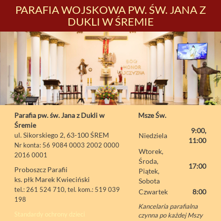
PARAFIA WOJSKOWA PW. ŚW. JANA Z
DUKLI W ŚREMIE
Parafia pw. św. Jana z Dukli w
Msze Św.
Śremie
9:00,
ul. Sikorskiego 2, 63-100 ŚREM
Niedziela
11:00
Nr konta: 56 9084 0003 2002 0000
Wtorek,
2016 0001
Środa,
17:00
Proboszcz Parafii
Piątek,
ks. płk Marek Kwieciński
Sobota
tel.: 261 524 710, tel. kom.: 519 039
Czwartek
8:00
198
Kancelaria parafialna
Standardy ochrony dzieci
czynna po każdej Mszy