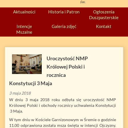
św.
Aktualności
Historia i Patron
Ogłoszenia
Duszpasterskie
Intencje
Galeria zdjęć
Kontakt
Mszalne
Uroczystość NMP
Królowej Polski i
rocznica
Konstytucji 3 Maja
3 maja 2018
W dniu 3 maja 2018 roku odbyła się uroczystość NMP
Królowej Polski i obchody rocznicy uchwalenia Konstytucji
3 Maja.
W tym dniu w Kościele Garnizonowym w Śremie o godzinie
11.00 odprawiona została msza święta w intencji Ojczyzny.