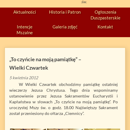
św.
Aktualności
Historia i Patron
Ogłoszenia
Duszpasterskie
Intencje
Galeria zdjęć
Kontakt
Mszalne
„To czyńcie na moją pamiątkę” –
Wielki Czwartek
5 kwietnia 2012
W Wielki Czwartek obchodzimy pamiątkę ostatniej
wieczerzy Jezusa Chrystusa. Tego dnia wspominamy
ustanowienie przez Jezusa Sakramentów Eucharystii i
Kapłaństwa w słowach „To czyńcie na moją pamiątkę”. Po
uroczystej Mszy św. o godz. 18.00 Najświętszy Sakrament
został przeniesiony do ołtarza „Ciemnicy”.