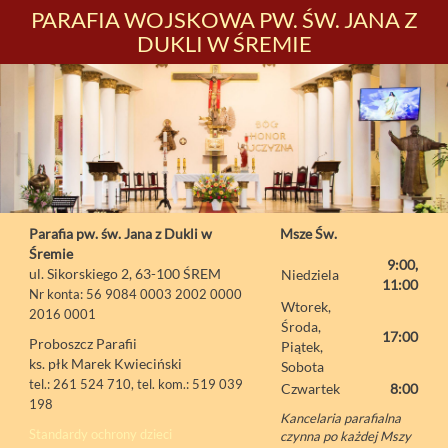
PARAFIA WOJSKOWA PW. ŚW. JANA Z
DUKLI W ŚREMIE
Parafia pw. św. Jana z Dukli w
Msze Św.
Śremie
9:00,
ul. Sikorskiego 2, 63-100 ŚREM
Niedziela
11:00
Nr konta: 56 9084 0003 2002 0000
Wtorek,
2016 0001
Środa,
17:00
Proboszcz Parafii
Piątek,
ks. płk Marek Kwieciński
Sobota
tel.: 261 524 710, tel. kom.: 519 039
Czwartek
8:00
198
Kancelaria parafialna
Standardy ochrony dzieci
czynna po każdej Mszy