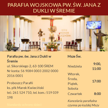
PARAFIA WOJSKOWA PW. ŚW. JANA Z
DUKLI W ŚREMIE
Parafia pw. św. Jana z Dukli w
Msze Św.
Śremie
9:00,
ul. Sikorskiego 2, 63-100 ŚREM
Niedziela
11:00
Nr konta: 56 9084 0003 2002 0000
Wtorek,
2016 0001
Środa,
17:00
Proboszcz Parafii
Piątek,
ks. płk Marek Kwieciński
Sobota
tel.: 261 524 710, tel. kom.: 519 039
Czwartek
8:00
198
Kancelaria parafialna
Standardy ochrony dzieci
czynna po każdej Mszy