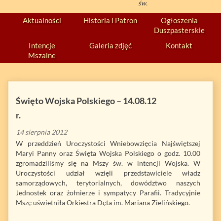
św.
Aktualności
Historia i Patron
Ogłoszenia
Duszpasterskie
Intencje
Galeria zdjęć
Kontakt
Mszalne
Święto Wojska Polskiego – 14.08.12
r.
14 sierpnia 2012
W przeddzień Uroczystości Wniebowzięcia Najświętszej
Maryi Panny oraz Święta Wojska Polskiego o godz. 10.00
zgromadziliśmy się na Mszy św. w intencji Wojska. W
Uroczystości udział wzięli przedstawiciele władz
samorządowych, terytorialnych, dowództwo naszych
Jednostek oraz żołnierze i sympatycy Parafii. Tradycyjnie
Mszę uświetniła Orkiestra Dęta im. Mariana Zielińskiego.