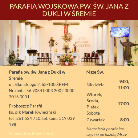
PARAFIA WOJSKOWA PW. ŚW. JANA Z
DUKLI W ŚREMIE
Parafia pw. św. Jana z Dukli w
Msze Św.
Śremie
9:00,
ul. Sikorskiego 2, 63-100 ŚREM
Niedziela
11:00
Nr konta: 56 9084 0003 2002 0000
Wtorek,
2016 0001
Środa,
17:00
Proboszcz Parafii
Piątek,
ks. płk Marek Kwieciński
Sobota
tel.: 261 524 710, tel. kom.: 519 039
Czwartek
8:00
198
Kancelaria parafialna
Standardy ochrony dzieci
czynna po każdej Mszy