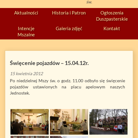
św.
Aktualności
Historia i Patron
Ogłoszenia
Duszpasterskie
Intencje
Galeria zdjęć
Kontakt
Mszalne
Święcenie pojazdów – 15.04.12r.
15 kwietnia 2012
Po niedzielnej Mszy św. o godz. 11.00 odbyło się święcenie
pojazdów ustawionych na placu apelowym naszych
Jednostek.