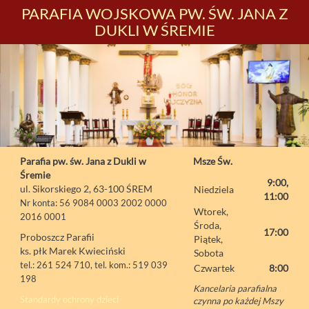
PARAFIA WOJSKOWA PW. ŚW. JANA Z
DUKLI W ŚREMIE
Parafia pw. św. Jana z Dukli w
Msze Św.
Śremie
9:00,
ul. Sikorskiego 2, 63-100 ŚREM
Niedziela
11:00
Nr konta: 56 9084 0003 2002 0000
Wtorek,
2016 0001
Środa,
17:00
Proboszcz Parafii
Piątek,
ks. płk Marek Kwieciński
Sobota
tel.: 261 524 710, tel. kom.: 519 039
Czwartek
8:00
198
Kancelaria parafialna
Standardy ochrony dzieci
czynna po każdej Mszy