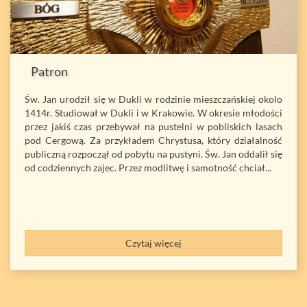
Patron
Św. Jan urodził się w Dukli w rodzinie mieszczańskiej okolo
1414r. Studiował w Dukli i w Krakowie. W okresie młodości
przez jakiś czas przebywał na pustelni w pobliskich lasach
pod Cergową. Za przykładem Chrystusa, który działalność
publiczną rozpoczął od pobytu na pustyni. Św. Jan oddalił się
od codziennych zajec. Przez modlitwę i samotność chciał...
Czytaj więcej