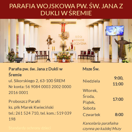
PARAFIA WOJSKOWA PW. ŚW. JANA Z
DUKLI W ŚREMIE
Parafia pw. św. Jana z Dukli w
Msze Św.
Śremie
9:00,
ul. Sikorskiego 2, 63-100 ŚREM
Niedziela
11:00
Nr konta: 56 9084 0003 2002 0000
Wtorek,
2016 0001
Środa,
17:00
Proboszcz Parafii
Piątek,
ks. płk Marek Kwieciński
Sobota
tel.: 261 524 710, tel. kom.: 519 039
Czwartek
8:00
198
Kancelaria parafialna
Standardy ochrony dzieci
czynna po każdej Mszy