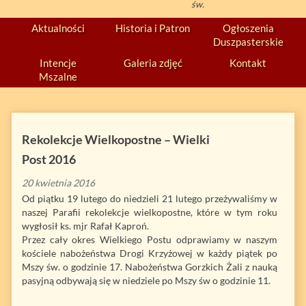
św.
Aktualności
Historia i Patron
Ogłoszenia
Duszpasterskie
Intencje
Galeria zdjęć
Kontakt
Mszalne
Rekolekcje Wielkopostne – Wielki
Post 2016
20 kwietnia 2016
Od piątku 19 lutego do niedzieli 21 lutego przeżywaliśmy w
naszej Parafii rekolekcje wielkopostne, które w tym roku
wygłosił ks. mjr Rafał Kaproń.
Przez cały okres Wielkiego Postu odprawiamy w naszym
kościele nabożeństwa Drogi Krzyżowej w każdy piątek po
Mszy św. o godzinie 17. Nabożeństwa Gorzkich Żali z nauką
pasyjną odbywają się w niedziele po Mszy św o godzinie 11.