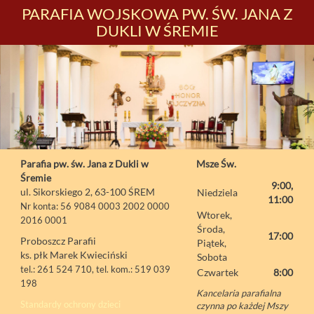
PARAFIA WOJSKOWA PW. ŚW. JANA Z
DUKLI W ŚREMIE
Parafia pw. św. Jana z Dukli w
Msze Św.
Śremie
9:00,
ul. Sikorskiego 2, 63-100 ŚREM
Niedziela
11:00
Nr konta: 56 9084 0003 2002 0000
Wtorek,
2016 0001
Środa,
17:00
Proboszcz Parafii
Piątek,
ks. płk Marek Kwieciński
Sobota
tel.: 261 524 710, tel. kom.: 519 039
Czwartek
8:00
198
Kancelaria parafialna
Standardy ochrony dzieci
czynna po każdej Mszy