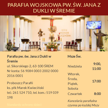
PARAFIA WOJSKOWA PW. ŚW. JANA Z
DUKLI W ŚREMIE
Parafia pw. św. Jana z Dukli w
Msze Św.
Śremie
9:00,
ul. Sikorskiego 2, 63-100 ŚREM
Niedziela
11:00
Nr konta: 56 9084 0003 2002 0000
Wtorek,
2016 0001
Środa,
17:00
Proboszcz Parafii
Piątek,
ks. płk Marek Kwieciński
Sobota
tel.: 261 524 710, tel. kom.: 519 039
Czwartek
8:00
198
Kancelaria parafialna
Standardy ochrony dzieci
czynna po każdej Mszy