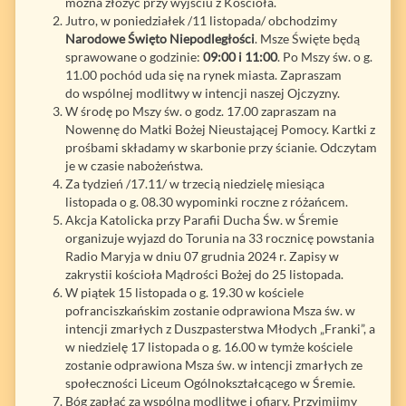
można złożyć przy wyjściu z Kościoła.
Jutro, w poniedziałek /11 listopada/ obchodzimy
Narodowe Święto Niepodległości
. Msze Święte będą
sprawowane o godzinie:
09:00 i 11:00
. Po Mszy św. o g.
11.00 pochód uda się na rynek miasta. Zapraszam
do wspólnej modlitwy w intencji naszej Ojczyzny.
W środę po Mszy św. o godz. 17.00 zapraszam na
Nowennę do Matki Bożej Nieustającej Pomocy. Kartki z
prośbami składamy w skarbonie przy ścianie. Odczytam
je w czasie nabożeństwa.
Za tydzień /17.11/ w trzecią niedzielę miesiąca
listopada o g. 08.30 wypominki roczne z różańcem.
Akcja Katolicka przy Parafii Ducha Św. w Śremie
organizuje wyjazd do Torunia na 33 rocznicę powstania
Radio Maryja w dniu 07 grudnia 2024 r. Zapisy w
zakrystii kościoła Mądrości Bożej do 25 listopada.
W piątek 15 listopada o g. 19.30 w kościele
pofranciszkańskim zostanie odprawiona Msza św. w
intencji zmarłych z Duszpasterstwa Młodych „Franki”, a
w niedzielę 17 listopada o g. 16.00 w tymże kościele
zostanie odprawiona Msza św. w intencji zmarłych ze
społeczności Liceum Ogólnokształcącego w Śremie.
Bóg zapłać za wspólną modlitwę i ofiary. Przyjmijmy