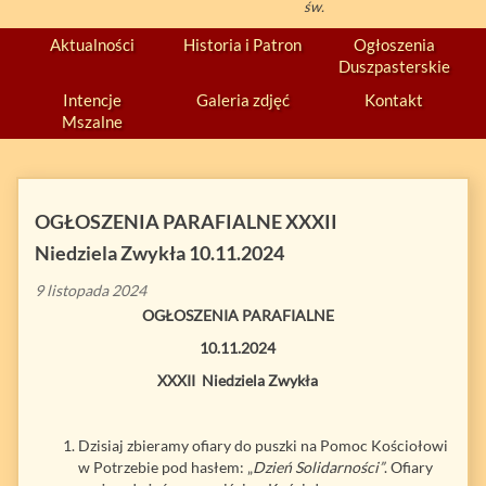
św.
Aktualności
Historia i Patron
Ogłoszenia
Duszpasterskie
Intencje
Galeria zdjęć
Kontakt
Mszalne
OGŁOSZENIA PARAFIALNE XXXII
Niedziela Zwykła 10.11.2024
9 listopada 2024
OGŁOSZENIA PARAFIALNE
10.11.2024
XXXII Niedziela Zwykła
Dzisiaj zbieramy ofiary do puszki na Pomoc Kościołowi
w Potrzebie pod hasłem: „
Dzień Solidarności”
. Ofiary