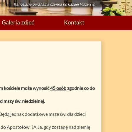
Kancelaria parafialna czynna po każdej Mszy św.
Galeria zdjęć
Kontakt
ym kościele może wynosić
45 osób
zgodnie co do
 mszy św. niedzielnej.
 Będą jednak dodatkowe msze św. dla dzieci
do Apostołów: ?A Ja, gdy zostanę nad ziemię