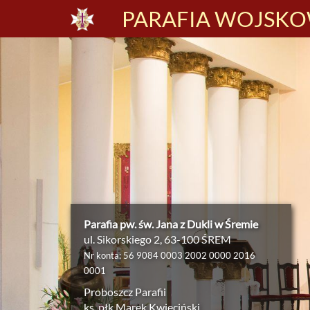
PARAFIA WOJSKOW
Parafia pw. św. Jana z Dukli w Śremie
ul. Sikorskiego 2, 63-100 ŚREM
Nr konta: 56 9084 0003 2002 0000 2016
0001
Proboszcz Parafii
ks. płk Marek Kwieciński