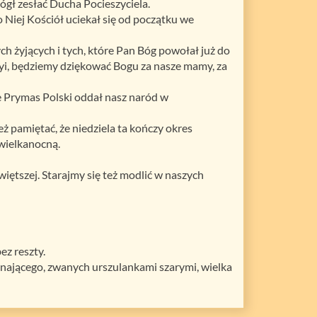
mógł zesłać Ducha Pocieszyciela.
iej Kościół uciekał się od początku we
h żyjących i tych, które Pan Bóg powołał już do
yi, będziemy dziękować Bogu za nasze mamy, za
e Prymas Polski oddał nasz naród w
ż pamiętać, że niedziela ta kończy okres
wielkanocną.
ętszej. Starajmy się też modlić w naszych
ez reszty.
nającego, zwanych urszulankami szarymi, wielka