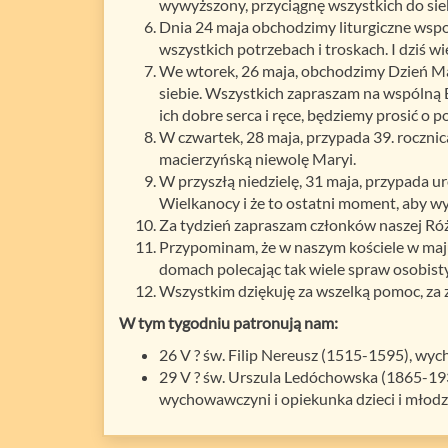
wywyższony, przyciągnę wszystkich do siebi
Dnia 24 maja obchodzimy liturgiczne wspo
wszystkich potrzebach i troskach. I dziś wi
We wtorek, 26 maja, obchodzimy Dzień Matk
siebie. Wszystkich zapraszam na wspólną 
ich dobre serca i ręce, będziemy prosić o 
W czwartek, 28 maja, przypada 39. rocznic
macierzyńską niewolę Maryi.
W przyszłą niedzielę, 31 maja, przypada ur
Wielkanocy i że to ostatni moment, aby w
Za tydzień zapraszam członków naszej Róż
Przypominam, że w naszym kościele w maju
domach polecając tak wiele spraw osobisty
Wszystkim dziękuję za wszelką pomoc, za zł
W tym tygodniu patronują nam:
26 V ? św. Filip Nereusz (1515-1595), wyc
29 V ? św. Urszula Ledóchowska (1865-193
wychowawczyni i opiekunka dzieci i młodz