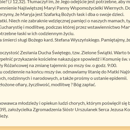
e? (J 12,32). Tłumaczył im, że Jego odejście jest potrzebne, aby 
mnienie Najświętszej Maryi Panny Wspomożycielki Wiernych. Do N
erzymy, że Maryja jest Szafarką Bożych łask i dba o swoje dzieci.
i. Niech nie zabraknie wdzięcznej pamięci o naszych mamach, tyc
Eucharystię i modlitwę, podczas której przez wstawiennictwo Mar
potrzebne łaski w ich codziennym życiu.
a śmierci sługi Bożego kard. Stefana Wyszyńskiego. Pamiętajmy, ż
oczystość Zesłania Ducha Świętego, tzw. Zielone Świątki. Warto te
ypełnić przykazanie kościelne nakazujące spowiedź i Komunię św. 
y Różańcowej na zmianę tajemnic po mszy św. o godz. 9:00.
 codziennie na końcu mszy św. odmawiamy litanię do Matki Najświ
ch, rodzinnych i narodowych, a także prośmy o ustanie epidemii.
ożone ofiary, życzliwość, modlitwę ? Bóg zapłać.
howawca młodzieży i opiekun ludzi chorych, którym poświęcił się b
9), założycielka Zgromadzenia Sióstr Urszulanek Serca Jezusa Ko
ieży.