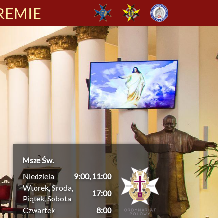
REMIE
Msze Św.
Niedziela
9:00, 11:00
Wtorek, Środa,
17:00
Piątek, Sobota
Czwartek
8:00