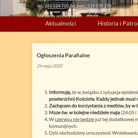
tel.: 261 524 710, tel. kom.: 519 039 198
Standardy ochrony dzieci
Aktualności
Historia i Patr
Ogłoszenia Parafialne
24 maja 2020
Informuję,
że w związku z sytuacja epidem
powierzchni Kościoła. Każdy jednak musi m
Zachęcam do korzystania z mediów, by w t
Msze św. w kolejne niedziele maja
(24.05 i
W
czerwcu nie będzie
już tej dodatkowej 
komunijnych.
Dziś obchodzimy uroczystość Wniebowstąpi