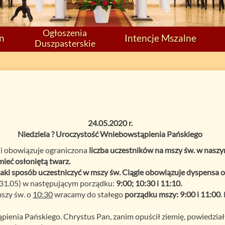
Ogłoszenia
on
Intencje Mszalne
Duszpasterskie
24.05.2020 r.
Niedziela ? Uroczystość Wniebowstąpienia Pańskiego
ii obowiązuje ograniczona
liczba uczestników na mszy św. w nasz
ieć osłoniętą twarz.
aki sposób uczestniczyć w mszy św. Ciągle obowiązuje dyspensa od
 31.05) w następującym porządku:
9:00; 10:30 i 11:10.
mszy św. o
10:30
wracamy do stałego
porządku mszy: 9:00 i 11:00
.
enia Pańskiego. Chrystus Pan, zanim opuścił ziemię, powiedział 