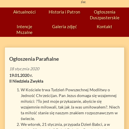
św.
Aktualności
Historia i Patron
Ogłoszenia
Duszpasterskie
Intencje
Galeria zdjęć
Kontakt
Mszalne
Ogłoszenia Parafialne
18 stycznia 2020
19.01.2020 r.
II Niedziela Zwykła
W Kościele trwa Tydzień Powszechnej Modlitwy o
Jedność Chrześcijan. Pan Jezus domaga się wzajemnej
miłości: ?To jest moje przykazanie, abyście się
wzajemnie miłowali, tak jak Ja was umiłowałem?. Niech
ta miłość stanie się naszym znakiem rozpoznawczym w
świecie.
We wtorek, 21 stycznia, przypada Dzień Babci, a w