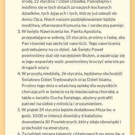
środę, 22 stycznia ? Dzień Dziadka. Pamiętajmy i
módlmy się w tych dniach za naszych kochanych
dziadków, tych żyjących i tych, którzy już odeszli do
domu Ojca. Niech naszym podziękowaniem będzie
modlitwa, ofiarowana Komunia św. i serdeczna pamięć.
W święto Nawrócenia św. Pawła Apostoła,
przypadające w sobotę, 25 stycznia, prośmy o łaskę, aby
Pan również nas zechciał nawrócić. Tego nawrócenia
potrzebujemy na co dzień. Jak Święty Paweł
powinniśmy stać się narzędziem Bożym, a wpatrując się
w jego wspaniały wzór, powinniśmy kroczyć wiernie po
drogach wiary.
W przyszłą niedzielę, 26 stycznia, będziemy obchodzili
Światowy Dzień Trędowatych oraz Dzień Islamu.
Prośmy tego dnia o właściwą opiekę dla wszystkich
chorujących w świecie na tę nieuleczalną chorobę, a
także o światło Ducha Świętego, abyśmy potrafili
patrzeć na siebie z miłością i zrozumieniem.
W piątek 24 stycznia będzie dodatkowa Msza św. o
godz. 10:00 w intencji dowódcy 6 batalionu
dowodzenia Sił Powietrznych, który zdaje obowiązki i
przechodzi na emeryturę.
Za tydzień zmiana tajemnic różańcowych po mszy św. o