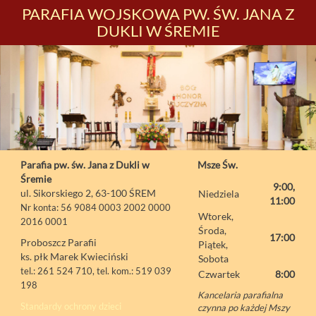
PARAFIA WOJSKOWA PW. ŚW. JANA Z
DUKLI W ŚREMIE
Parafia pw. św. Jana z Dukli w
Msze Św.
Śremie
9:00,
ul. Sikorskiego 2, 63-100 ŚREM
Niedziela
11:00
Nr konta: 56 9084 0003 2002 0000
Wtorek,
2016 0001
Środa,
17:00
Proboszcz Parafii
Piątek,
ks. płk Marek Kwieciński
Sobota
tel.: 261 524 710, tel. kom.: 519 039
Czwartek
8:00
198
Kancelaria parafialna
Standardy ochrony dzieci
czynna po każdej Mszy