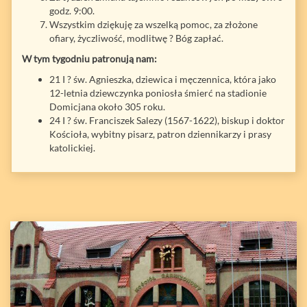
godz. 9:00.
Wszystkim dziękuję za wszelką pomoc, za złożone
ofiary, życzliwość, modlitwę ? Bóg zapłać.
W tym tygodniu patronują nam:
21 I ? św. Agnieszka, dziewica i męczennica, która jako
12-letnia dziewczynka poniosła śmierć na stadionie
Domicjana około 305 roku.
24 I ? św. Franciszek Salezy (1567-1622), biskup i doktor
Kościoła, wybitny pisarz, patron dziennikarzy i prasy
katolickiej.