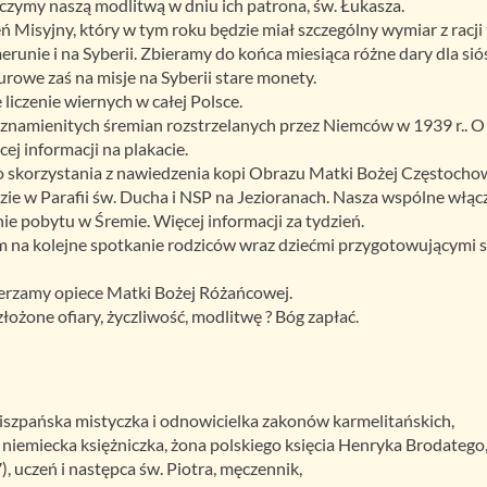
zymy naszą modlitwą w dniu ich patrona, św. Łukasza.
ń Misyjny, który w tym roku będzie miał szczególny wymiar z racj
runie i na Syberii. Zbieramy do końca miesiąca różne dary dla sió
urowe zaś na misje na Syberii stare monety.
 liczenie wiernych w całej Polsce.
 znamienitych śremian rozstrzelanych przez Niemców w 1939 r.. O 
ej informacji na plakacie.
o skorzystania z nawiedzenia kopi Obrazu Matki Bożej Częstochow
dzie w Parafii św. Ducha i NSP na Jezioranach. Nasza wspólne włąc
ie pobytu w Śremie. Więcej informacji za tydzień.
m na kolejne spotkanie rodziców wraz dziećmi przygotowującymi si
ierzamy opiece Matki Bożej Różańcowej.
ożone ofiary, życzliwość, modlitwę ? Bóg zapłać.
hiszpańska mistyczka i odnowicielka zakonów karmelitańskich,
, niemiecka księżniczka, żona polskiego księcia Henryka Brodatego
), uczeń i następca św. Piotra, męczennik,