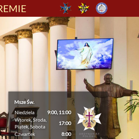
REMIE
Msze Św.
Niedziela
9:00, 11:00
Wtorek, Środa,
17:00
Piątek, Sobota
Czwartek
8:00