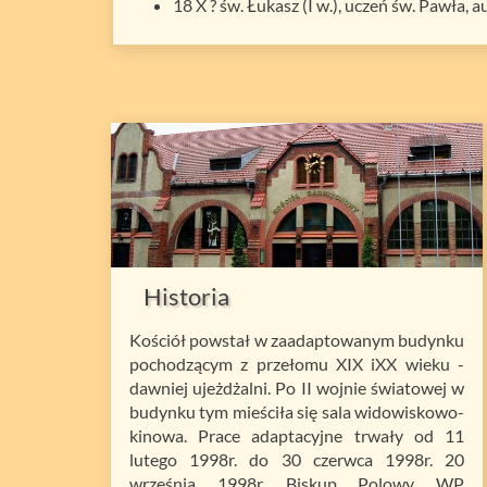
18 X ? św. Łukasz (I w.), uczeń św. Pawła, 
Historia
Kościół powstał w zaadaptowanym budynku
pochodzącym z przełomu XIX iXX wieku -
dawniej ujeżdżalni. Po II wojnie światowej w
budynku tym mieściła się sala widowiskowo-
kinowa. Prace adaptacyjne trwały od 11
lutego 1998r. do 30 czerwca 1998r. 20
września 1998r. Biskup Polowy WP