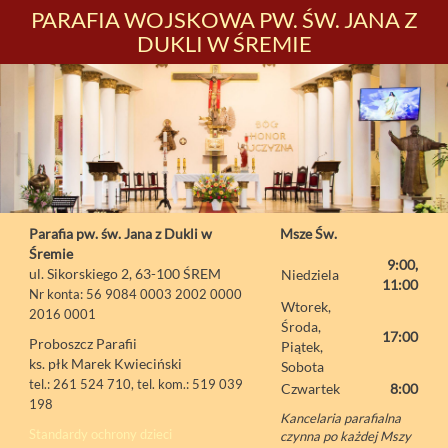
PARAFIA WOJSKOWA PW. ŚW. JANA Z
DUKLI W ŚREMIE
Parafia pw. św. Jana z Dukli w
Msze Św.
Śremie
9:00,
ul. Sikorskiego 2, 63-100 ŚREM
Niedziela
11:00
Nr konta: 56 9084 0003 2002 0000
Wtorek,
2016 0001
Środa,
17:00
Proboszcz Parafii
Piątek,
ks. płk Marek Kwieciński
Sobota
tel.: 261 524 710, tel. kom.: 519 039
Czwartek
8:00
198
Kancelaria parafialna
Standardy ochrony dzieci
czynna po każdej Mszy