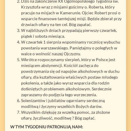
Dziś na zakończenie XX Ogólnopolskiego Tygodnia św.
Krzysztofa wraz z misjami gościmy o. Roberta, który
pracuje na misjach w Kamerunie. Ojciec Robert prosi o
wsparcie finansowe tamtejszej misji. Będzie zbierał przy
drzwiach ofiary na ten cel. Bóg zapałać.
W najbliższych dniach przypadają pierwszy czwartek,
piątek i sobota miesiąca.
W czwartek 1 sierpnia wspominamy rocznicę wybuchu
powstania warszawskiego. Pamiętajmy o poległych w
walce o wolność naszej Ojczyzny.
Wkrótce rozpoczynamy sierpień, który w Polsce jest
miesiącem abstynencji. Kościół zachęca do
powstrzymania się od napojów alkoholowych w duchu
ofiary, dla kształtowania właściwych postaw młodego
pokolenia, a także jako wyraz wsparcia dla rodzin
dotkniętych problemem alkoholowym. Serdecznie
zapraszamy do podjęcia tego wyrzeczenia.
Solenizantów i jubilatów ogarniamy serdeczną
modlitwą i życzymy wszelkich Bożych darów.
Wszystkim dziękuję za wszelką pomoc, za złożone
ofiary, życzliwość, modlitwę ? Bóg zapłać.
W TYM TYGODNIU PATRONUJĄ NAM: