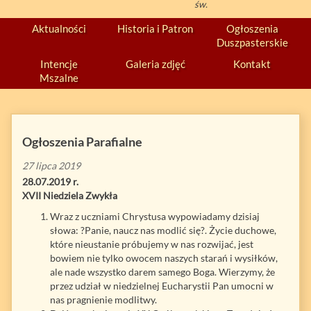
św.
Aktualności
Historia i Patron
Ogłoszenia
Duszpasterskie
Intencje
Galeria zdjęć
Kontakt
Mszalne
Ogłoszenia Parafialne
27 lipca 2019
28.07.2019 r.
XVII Niedziela Zwykła
Wraz z uczniami Chrystusa wypowiadamy dzisiaj
słowa: ?Panie, naucz nas modlić się?. Życie duchowe,
które nieustanie próbujemy w nas rozwijać, jest
bowiem nie tylko owocem naszych starań i wysiłków,
ale nade wszystko darem samego Boga. Wierzymy, że
przez udział w niedzielnej Eucharystii Pan umocni w
nas pragnienie modlitwy.