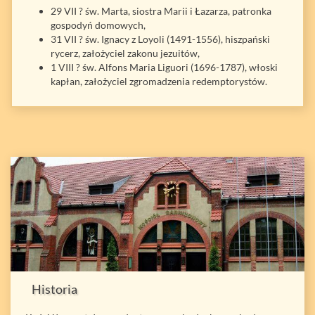
29 VII ? św. Marta, siostra Marii i Łazarza, patronka
gospodyń domowych,
31 VII ? św. Ignacy z Loyoli (1491-1556), hiszpański
rycerz, założyciel zakonu jezuitów,
1 VIII ? św. Alfons Maria Liguori (1696-1787), włoski
kapłan, założyciel zgromadzenia redemptorystów.
Historia