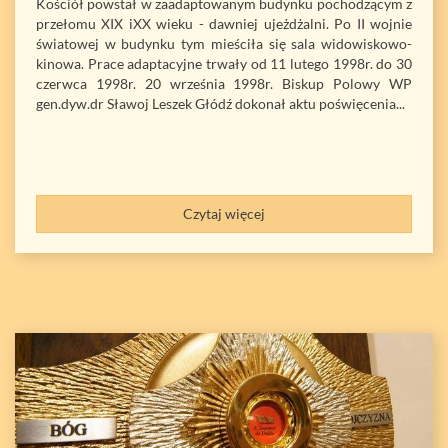
Kościół powstał w zaadaptowanym budynku pochodzącym z
przełomu XIX iXX wieku - dawniej ujeżdżalni. Po II wojnie
światowej w budynku tym mieściła się sala widowiskowo-
kinowa. Prace adaptacyjne trwały od 11 lutego 1998r. do 30
czerwca 1998r. 20 września 1998r. Biskup Polowy WP
gen.dyw.dr Sławoj Leszek Głódź dokonał aktu poświęcenia...
Czytaj więcej