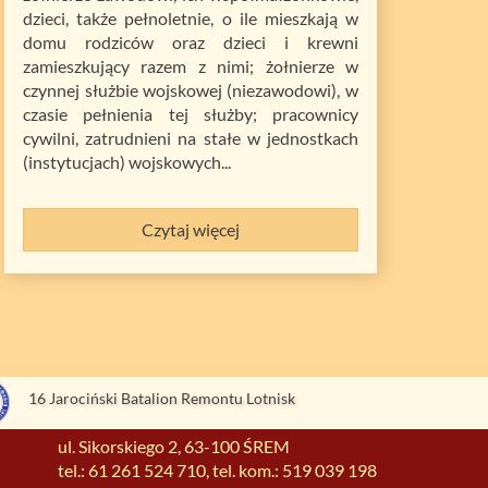
dzieci, także pełnoletnie, o ile mieszkają w
domu rodziców oraz dzieci i krewni
zamieszkujący razem z nimi; żołnierze w
czynnej służbie wojskowej (niezawodowi), w
czasie pełnienia tej służby; pracownicy
cywilni, zatrudnieni na stałe w jednostkach
(instytucjach) wojskowych...
Czytaj więcej
16 Jarociński Batalion Remontu Lotnisk
ul. Sikorskiego 2, 63-100 ŚREM
tel.: 61 261 524 710, tel. kom.: 519 039 198