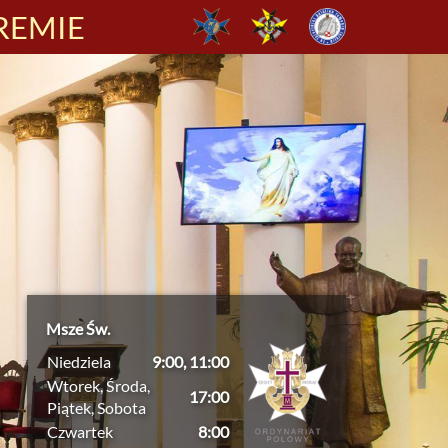
REMIE
Msze Św.
Niedziela
9:00, 11:00
Wtorek, Środa,
17:00
Piątek, Sobota
Czwartek
8:00