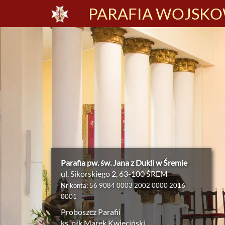
PARAFIA WOJSKOW
Parafia pw. św. Jana z Dukli w Śremie
ul. Sikorskiego 2, 63-100 ŚREM
Nr konta: 56 9084 0003 2002 0000 2016
0001
Proboszcz Parafii
ks. płk Marek Kwieciński