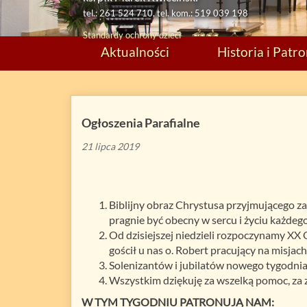
tel.: 261 524 710, tel. kom.: 519 039 198
Standardy ochrony dzieci
Aktualności
Historia i Patr
Ogłoszenia Parafialne
21 lipca 2019
Biblijny obraz Chrystusa przyjmującego za
pragnie być obecny w sercu i życiu każdego
Od dzisiejszej niedzieli rozpoczynamy XX 
gościł u nas o. Robert pracujący na misjach
Solenizantów i jubilatów nowego tygodnia
Wszystkim dziękuję za wszelką pomoc, za zł
W TYM TYGODNIU PATRONUJĄ NAM: