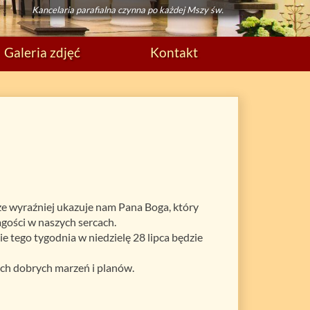
Kancelaria parafialna czynna po każdej Mszy św.
Galeria zdjęć
Kontakt
cze wyraźniej ukazuje nam Pana Boga, który
agości w naszych sercach.
e tego tygodnia w niedzielę 28 lipca będzie
ich dobrych marzeń i planów.