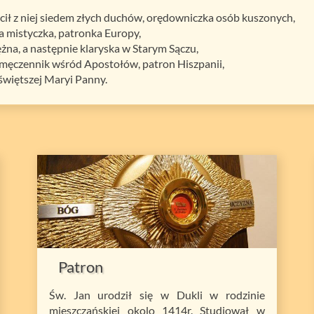
cił z niej siedem złych duchów, orędowniczka osób kuszonych,
a mistyczka, patronka Europy,
ężna, a następnie klaryska w Starym Sączu,
zy męczennik wśród Apostołów, patron Hiszpanii,
jświętszej Maryi Panny.
Patron
Św. Jan urodził się w Dukli w rodzinie
mieszczańskiej okolo 1414r. Studiował w