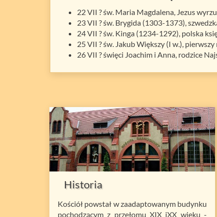
22 VII ? św. Maria Magdalena, Jezus wyrzu
23 VII ? św. Brygida (1303-1373), szwedzk
24 VII ? św. Kinga (1234-1292), polska ksi
25 VII ? św. Jakub Większy (I w.), pierws
26 VII ? święci Joachim i Anna, rodzice Na
Historia
Kościół powstał w zaadaptowanym budynku
pochodzącym z przełomu XIX iXX wieku -