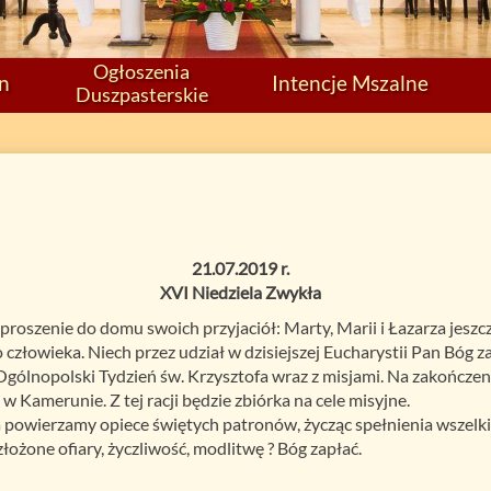
Ogłoszenia
on
Intencje Mszalne
Duszpasterskie
21.07.2019 r.
XVI Niedziela Zwykła
proszenie do domu swoich przyjaciół: Marty, Marii i Łazarza jesz
 człowieka. Niech przez udział w dzisiejszej Eucharystii Pan Bóg z
Ogólnopolski Tydzień św. Krzysztofa wraz z misjami. Na zakończeni
 w Kamerunie. Z tej racji będzie zbiórka na cele misyjne.
 powierzamy opiece świętych patronów, życząc spełnienia wszelk
ożone ofiary, życzliwość, modlitwę ? Bóg zapłać.