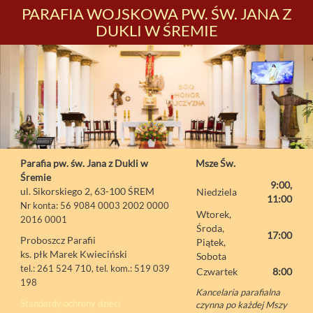
PARAFIA WOJSKOWA PW. ŚW. JANA Z
DUKLI W ŚREMIE
Parafia pw. św. Jana z Dukli w
Msze Św.
Śremie
9:00,
ul. Sikorskiego 2, 63-100 ŚREM
Niedziela
11:00
Nr konta: 56 9084 0003 2002 0000
Wtorek,
2016 0001
Środa,
17:00
Proboszcz Parafii
Piątek,
ks. płk Marek Kwieciński
Sobota
tel.: 261 524 710, tel. kom.: 519 039
Czwartek
8:00
198
Kancelaria parafialna
Standardy ochrony dzieci
czynna po każdej Mszy