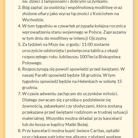
św. dzieci z lampionami i dobrymi uczynkami.
Bóg zapłać za osobistą i wspólnotową modlitwę oraz
złożone ofiary jako wyraz łączności z Kościołem na
Wschodzie.
W tym tygodniu w czwartek przypada kolejna rocznica
wprowadzenia stanu wojennego w Polsce. Zapraszamy
w tym dniu do modlitwy w intencji Ojczyzny.
Za tydzień na Mszy św. o godz.: 11:00 zostanie
uroczyście odsłonięta i poświęcona tablica z okazji
rozpoczętego roku Jubileuszu 100?lecia Biskupstwa
Polowego.
Rozpoczynają się powoli spowiedzi przed świętami. W
naszej Parafii spowiedź będzie 18 grudnia. W tym
tygodniu spowiedź będzie na Helenkach w sobotę 15
grudnia.
W czasie adwentu zachęcam do uczynków miłości.
Dlatego zwracam się z prośba o podzielenie się
żywnością, zabawkami czy słodyczami, które zostaną
przekazane przed świętami rodzinom w trudnej sytuacji
materialnej. Wszystko można składać przy kancelarii
lub do kosza w kaplicy Matki Bożej.
Przy kancelarii można kupić świece Caritas, opłatki
oraz ciekawe patriotyczne albumy z płytami wydane