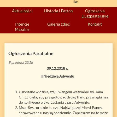
św.
Aktualności
Historia i Patron
Ogłoszenia
Duszpasterskie
Intencje
Galeria zdjęć
Kontakt
Mszalne
Ogłoszenia Parafialne
9 grudnia 2018
09.12.2018 r.
II Niedziela Adwentu
Usłyszane w dzisiejszej Ewangelii wezwanie św. Jana
Chrzciciela, aby przygotować drogę Panu przynagla nas
do gorliwego wykorzystania czasu Adwentu.
Msze Św. roratnie ku czci Najświętszej Maryi Panny,
sprawowane u nas są codziennie. Zapraszam na te msze