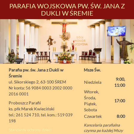
PARAFIA WOJSKOWA PW. ŚW. JANA Z
DUKLI W ŚREMIE
Parafia pw. św. Jana z Dukli w
Msze Św.
Śremie
9:00,
ul. Sikorskiego 2, 63-100 ŚREM
Niedziela
11:00
Nr konta: 56 9084 0003 2002 0000
Wtorek,
2016 0001
Środa,
17:00
Proboszcz Parafii
Piątek,
ks. płk Marek Kwieciński
Sobota
tel.: 261 524 710, tel. kom.: 519 039
Czwartek
8:00
198
Kancelaria parafialna
Standardy ochrony dzieci
czynna po każdej Mszy