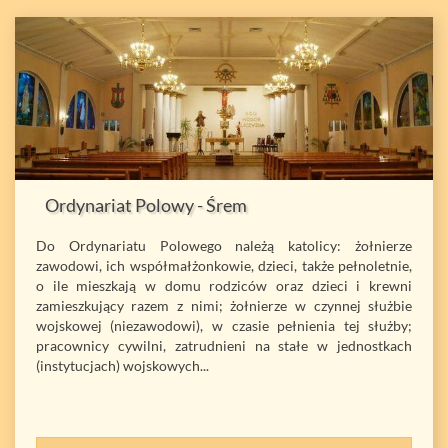
Ordynariat Polowy - Śrem
Do Ordynariatu Polowego należą katolicy: żołnierze
zawodowi, ich współmałżonkowie, dzieci, także pełnoletnie,
o ile mieszkają w domu rodziców oraz dzieci i krewni
zamieszkujący razem z nimi; żołnierze w czynnej służbie
wojskowej (niezawodowi), w czasie pełnienia tej służby;
pracownicy cywilni, zatrudnieni na stałe w jednostkach
(instytucjach) wojskowych...