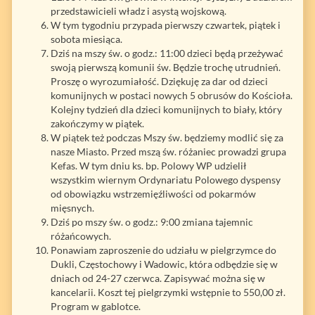
przedstawicieli władz i asystą wojskową.
W tym tygodniu przypada pierwszy czwartek, piątek i
sobota miesiąca.
Dziś na mszy św. o godz.: 11:00 dzieci będą przeżywać
swoją pierwszą komunii św. Będzie trochę utrudnień.
Proszę o wyrozumiałość. Dziękuję za dar od dzieci
komunijnych w postaci nowych 5 obrusów do Kościoła.
Kolejny tydzień dla dzieci komunijnych to biały, który
zakończymy w piątek.
W piątek też podczas Mszy św. będziemy modlić się za
nasze Miasto. Przed mszą św. różaniec prowadzi grupa
Kefas. W tym dniu ks. bp. Polowy WP udzielił
wszystkim wiernym Ordynariatu Polowego dyspensy
od obowiązku wstrzemięźliwości od pokarmów
mięsnych.
Dziś po mszy św. o godz.: 9:00 zmiana tajemnic
różańcowych.
Ponawiam zaproszenie do udziału w pielgrzymce do
Dukli, Częstochowy i Wadowic, która odbędzie się w
dniach od 24-27 czerwca. Zapisywać można się w
kancelarii. Koszt tej pielgrzymki wstępnie to 550,00 zł.
Program w gablotce.