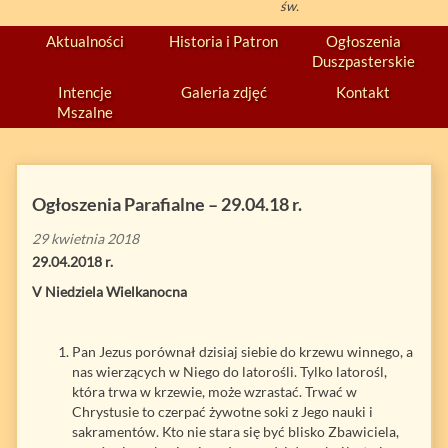
św.
Aktualności
Historia i Patron
Ogłoszenia
Duszpasterskie
Intencje
Galeria zdjęć
Kontakt
Mszalne
Ogłoszenia Parafialne – 29.04.18 r.
29 kwietnia 2018
29.04.2018 r.
V Niedziela Wielkanocna
Pan Jezus porównał dzisiaj siebie do krzewu winnego, a
nas wierzących w Niego do latorośli. Tylko latorośl,
która trwa w krzewie, może wzrastać. Trwać w
Chrystusie to czerpać żywotne soki z Jego nauki i
sakramentów. Kto nie stara się być blisko Zbawiciela,