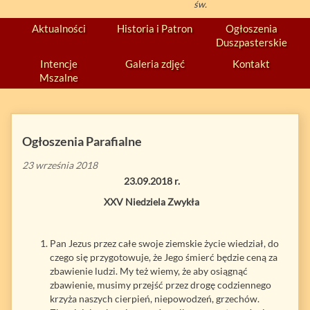
św.
Aktualności
Historia i Patron
Ogłoszenia
Duszpasterskie
Intencje
Galeria zdjęć
Kontakt
Mszalne
Ogłoszenia Parafialne
23 września 2018
23.09.2018 r.
XXV Niedziela Zwykła
Pan Jezus przez całe swoje ziemskie życie wiedział, do
czego się przygotowuje, że Jego śmierć będzie ceną za
zbawienie ludzi. My też wiemy, że aby osiągnąć
zbawienie, musimy przejść przez drogę codziennego
krzyża naszych cierpień, niepowodzeń, grzechów.