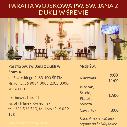
PARAFIA WOJSKOWA PW. ŚW. JANA Z
DUKLI W ŚREMIE
Parafia pw. św. Jana z Dukli w
Msze Św.
Śremie
9:00,
ul. Sikorskiego 2, 63-100 ŚREM
Niedziela
11:00
Nr konta: 56 9084 0003 2002 0000
Wtorek,
2016 0001
Środa,
17:00
Proboszcz Parafii
Piątek,
ks. płk Marek Kwieciński
Sobota
tel.: 261 524 710, tel. kom.: 519 039
Czwartek
8:00
198
Kancelaria parafialna
Standardy ochrony dzieci
czynna po każdej Mszy