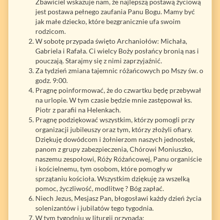
Zbawiciel wskazuje nam, że najlepszą postawą życiową
jest postawa pełnego zaufania Panu Bogu. Mamy być
jak małe dziecko, które bezgranicznie ufa swoim
rodzicom.
W sobotę przypada święto Archaniołów: Michała,
Gabriela i Rafała. Ci wielcy Boży posłańcy bronią nas i
pouczają. Starajmy się z nimi zaprzyjaźnić.
Za tydzień zmiana tajemnic różańcowych po Mszy św. o
godz. 9:00.
Pragnę poinformować, że do czwartku będę przebywał
na urlopie. W tym czasie będzie mnie zastępował ks.
Piotr z parafii na Helenkach.
Pragnę podziękować wszystkim, którzy pomogli przy
organizacji jubileuszy oraz tym, którzy złożyli ofiary.
Dziękuję dowódcom i żołnierzom naszych jednostek,
panom z grupy zabezpieczenia, Chórowi Moniuszko,
naszemu zespołowi, Róży Różańcowej, Panu organiście
i kościelnemu, tym osobom, które pomogły w
sprzątaniu kościoła. Wszystkim dziękuję za wszelką
pomoc, życzliwość, modlitwę ? Bóg zapłać.
Niech Jezus, Mesjasz Pan, błogosławi każdy dzień życia
solenizantów i jubilatów tego tygodnia.
W tym tygodniu w liturgii przypada: