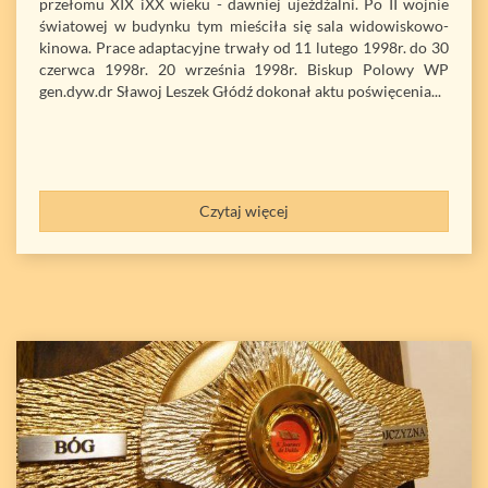
przełomu XIX iXX wieku - dawniej ujeżdżalni. Po II wojnie
światowej w budynku tym mieściła się sala widowiskowo-
kinowa. Prace adaptacyjne trwały od 11 lutego 1998r. do 30
czerwca 1998r. 20 września 1998r. Biskup Polowy WP
gen.dyw.dr Sławoj Leszek Głódź dokonał aktu poświęcenia...
Czytaj więcej