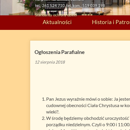
tel.: 261 524 710, tel. kom.: 519 039 198
Standardy ochrony dzieci
Aktualności
Historia i Patr
Ogłoszenia Parafialne
12 sierpnia 2018
Pan Jezus wyraźnie mówi o sobie: Ja jest
cudownej obecności Ciała Chrystusa w kons
wieki?.
W środę będziemy obchodzić uroczystość 
porządku niedzielnym. Czyli o 9:00 i 11: