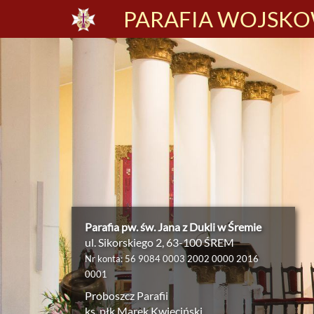
PARAFIA WOJSKOW
Parafia pw. św. Jana z Dukli w Śremie
ul. Sikorskiego 2, 63-100 ŚREM
Nr konta: 56 9084 0003 2002 0000 2016
0001
Proboszcz Parafii
ks. płk Marek Kwieciński