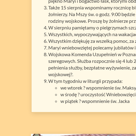
piękno Maryi i bogactwo łask, którymi obd
Także 15 sierpnia wspominamy rocznicę bit
żołnierzy. Na Mszy św. o godz. 9:00 będz
rodziny wojskowe. Proszę by żołnierze pr
W sierpniu pamiętamy o pielgrzymach szcz
Wszystkich, wypoczywających na wakacjac
Wszystkim dziękuję za wszelką pomoc, za zł
Maryi wniebowziętej polecamy jubilatów i
Wojskowa Komenda Uzupełnień w Poznani
szeregowych. Służba rozpocznie się 4 lub
pełnienia służby, bezpłatne wyżywienie, 
wojskowej?.
W tym tygodniu w liturgii przypada:
we wtorek ? wspomnienie św. Maksy
w środę ? uroczystość Wniebowzię
w piątek ? wspomnienie św. Jacka