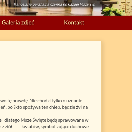
Kancelaria parafialna czynna po każdej Mszy św.
Galeria zdjęć
Kontakt
o tę prawdę. Nie chodzi tylko o uznanie
ń, bo ?kto spożywa ten chleb, będzie żył na
ne i dlatego Msze Święte będą sprawowane w
ńce z ziół i kwiatów, symbolizujące duchowe