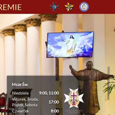
REMIE
Msze Św.
Niedziela
9:00, 11:00
Wtorek, Środa,
17:00
Piątek, Sobota
Czwartek
8:00