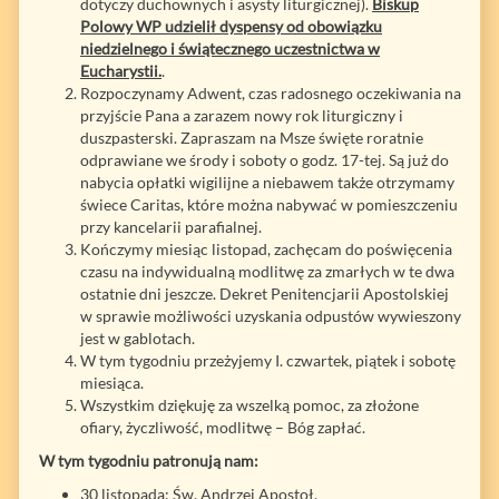
dotyczy duchownych i asysty liturgicznej).
Biskup
Polowy WP udzielił dyspensy od obowiązku
niedzielnego i świątecznego uczestnictwa w
Eucharystii.
.
Rozpoczynamy Adwent, czas radosnego oczekiwania na
przyjście Pana a zarazem nowy rok liturgiczny i
duszpasterski. Zapraszam na Msze święte roratnie
odprawiane we środy i soboty o godz. 17-tej. Są już do
nabycia opłatki wigilijne a niebawem także otrzymamy
świece Caritas, które można nabywać w pomieszczeniu
przy kancelarii parafialnej.
Kończymy miesiąc listopad, zachęcam do poświęcenia
czasu na indywidualną modlitwę za zmarłych w te dwa
ostatnie dni jeszcze. Dekret Penitencjarii Apostolskiej
w sprawie możliwości uzyskania odpustów wywieszony
jest w gablotach.
W tym tygodniu przeżyjemy I. czwartek, piątek i sobotę
miesiąca.
Wszystkim dziękuję za wszelką pomoc, za złożone
ofiary, życzliwość, modlitwę – Bóg zapłać.
W tym tygodniu patronują nam:
30 listopada: Św. Andrzej Apostoł.