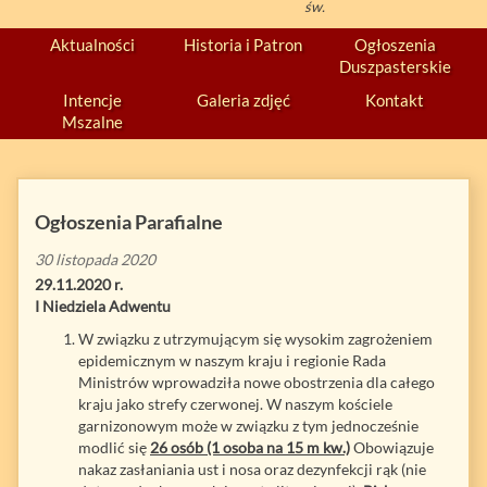
św.
Aktualności
Historia i Patron
Ogłoszenia
Duszpasterskie
Intencje
Galeria zdjęć
Kontakt
Mszalne
Ogłoszenia Parafialne
30 listopada 2020
29.11.2020 r.
I Niedziela Adwentu
W związku z utrzymującym się wysokim zagrożeniem
epidemicznym w naszym kraju i regionie Rada
Ministrów wprowadziła nowe obostrzenia dla całego
kraju jako strefy czerwonej. W naszym kościele
garnizonowym może w związku z tym jednocześnie
modlić się
26 osób (1 osoba na 15 m kw.)
Obowiązuje
nakaz zasłaniania ust i nosa oraz dezynfekcji rąk (nie