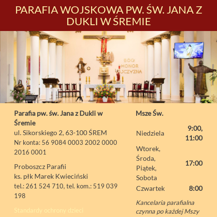
PARAFIA WOJSKOWA PW. ŚW. JANA Z
DUKLI W ŚREMIE
Parafia pw. św. Jana z Dukli w
Msze Św.
Śremie
9:00,
ul. Sikorskiego 2, 63-100 ŚREM
Niedziela
11:00
Nr konta: 56 9084 0003 2002 0000
Wtorek,
2016 0001
Środa,
17:00
Proboszcz Parafii
Piątek,
ks. płk Marek Kwieciński
Sobota
tel.: 261 524 710, tel. kom.: 519 039
Czwartek
8:00
198
Kancelaria parafialna
Standardy ochrony dzieci
czynna po każdej Mszy