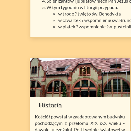
Solenizantów i jubilatów niech Pan Jezus o
W tym tygodniu w liturgii przypada:
w środę ? święto św. Benedykta
w czwartek ? wspomnienie św. Brun
w piątek ? wspomnienie św. pusteln
Historia
Kościół powstał w zaadaptowanym budynku
pochodzącym z przełomu XIX iXX wieku -
dawniej ujeżdżalni. Po II wojnie światowej w