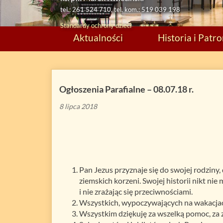
tel.: 261 524 710, tel. kom.: 519 039 198
Standardy ochrony dzieci
Aktualności
Historia i Patr
Ogłoszenia Parafialne – 08.07.18 r.
8 lipca 2018
Pan Jezus przyznaje się do swojej rodziny,
ziemskich korzeni. Swojej historii nikt nie
i nie zrażając się przeciwnościami.
Wszystkich, wypoczywających na wakacjac
Wszystkim dziękuję za wszelką pomoc, za zł