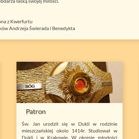
bdarza łaską swojej miłości.
ona z Kwerfurtu
ików Andrzeja Świerada i Benedykta
Patron
Św. Jan urodził się w Dukli w rodzinie
mieszczańskiej okolo 1414r. Studiował w
Dukli i w Krakowie. W okresie młodości