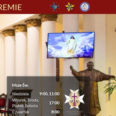
REMIE
Msze Św.
Niedziela
9:00, 11:00
Wtorek, Środa,
17:00
Piątek, Sobota
Czwartek
8:00