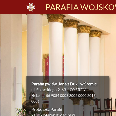
PARAFIA WOJSKOW
Parafia pw. św. Jana z Dukli w Śremie
ul. Sikorskiego 2, 63-100 ŚREM
Nr konta: 56 9084 0003 2002 0000 2016
0001
Proboszcz Parafii
ks. płk Marek Kwieciński