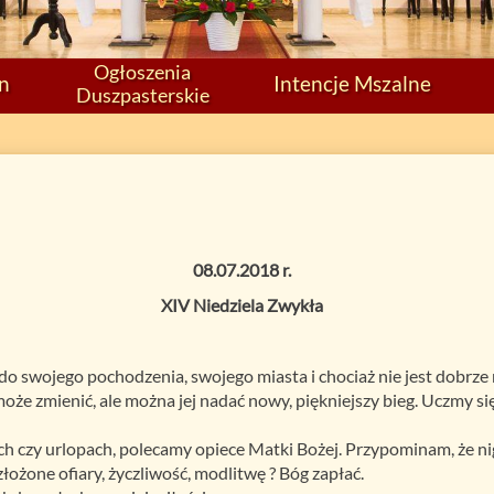
Ogłoszenia
on
Intencje Mszalne
Duszpasterskie
08.07.2018 r.
XIV Niedziela Zwykła
 do swojego pochodzenia, swojego miasta i chociaż nie jest dobrze
 może zmienić, ale można jej nadać nowy, piękniejszy bieg. Uczmy si
h czy urlopach, polecamy opiece Matki Bożej. Przypominam, że n
ożone ofiary, życzliwość, modlitwę ? Bóg zapłać.