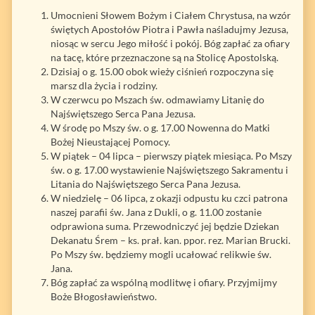
Umocnieni Słowem Bożym i Ciałem Chrystusa, na wzór
świętych Apostołów Piotra i Pawła naśladujmy Jezusa,
niosąc w sercu Jego miłość i pokój. Bóg zapłać za ofiary
na tacę, które przeznaczone są na Stolicę Apostolską.
Dzisiaj o g. 15.00 obok wieży ciśnień rozpoczyna się
marsz dla życia i rodziny.
W czerwcu po Mszach św. odmawiamy Litanię do
Najświętszego Serca Pana Jezusa.
W środę po Mszy św. o g. 17.00 Nowenna do Matki
Bożej Nieustającej Pomocy.
W piątek – 04 lipca – pierwszy piątek miesiąca. Po Mszy
św. o g. 17.00 wystawienie Najświętszego Sakramentu i
Litania do Najświętszego Serca Pana Jezusa.
W niedzielę – 06 lipca, z okazji odpustu ku czci patrona
naszej parafii św. Jana z Dukli, o g. 11.00 zostanie
odprawiona suma. Przewodniczyć jej będzie Dziekan
Dekanatu Śrem – ks. prał. kan. ppor. rez. Marian Brucki.
Po Mszy św. będziemy mogli ucałować relikwie św.
Jana.
Bóg zapłać za wspólną modlitwę i ofiary. Przyjmijmy
Boże Błogosławieństwo.