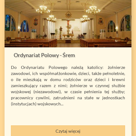
Ordynariat Polowy - Śrem
Do Ordynariatu Polowego należą katolicy: żołnierze
zawodowi, ich współmałżonkowie, dzieci, także pełnoletnie,
o ile mieszkają w domu rodziców oraz dzieci i krewni
zamieszkujący razem z nimi; żołnierze w czynnej służbie
wojskowej (niezawodowi), w czasie pełnienia tej służby;
pracownicy cywilni, zatrudnieni na stałe w jednostkach
(instytucjach) wojskowych...
Czytaj więcej