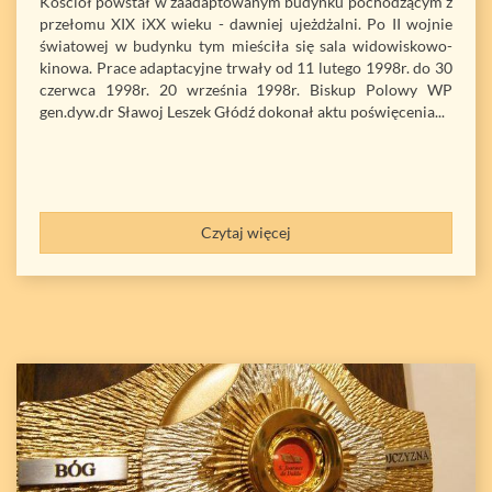
Kościół powstał w zaadaptowanym budynku pochodzącym z
przełomu XIX iXX wieku - dawniej ujeżdżalni. Po II wojnie
światowej w budynku tym mieściła się sala widowiskowo-
kinowa. Prace adaptacyjne trwały od 11 lutego 1998r. do 30
czerwca 1998r. 20 września 1998r. Biskup Polowy WP
gen.dyw.dr Sławoj Leszek Głódź dokonał aktu poświęcenia...
Czytaj więcej