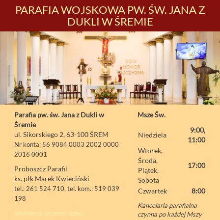
PARAFIA WOJSKOWA PW. ŚW. JANA Z
DUKLI W ŚREMIE
Parafia pw. św. Jana z Dukli w
Msze Św.
Śremie
9:00,
ul. Sikorskiego 2, 63-100 ŚREM
Niedziela
11:00
Nr konta: 56 9084 0003 2002 0000
Wtorek,
2016 0001
Środa,
17:00
Proboszcz Parafii
Piątek,
ks. płk Marek Kwieciński
Sobota
tel.: 261 524 710, tel. kom.: 519 039
Czwartek
8:00
198
Kancelaria parafialna
Standardy ochrony dzieci
czynna po każdej Mszy