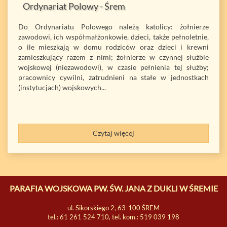
Ordynariat Polowy - Śrem
Do Ordynariatu Polowego należą katolicy: żołnierze
zawodowi, ich współmałżonkowie, dzieci, także pełnoletnie,
o ile mieszkają w domu rodziców oraz dzieci i krewni
zamieszkujący razem z nimi; żołnierze w czynnej służbie
wojskowej (niezawodowi), w czasie pełnienia tej służby;
pracownicy cywilni, zatrudnieni na stałe w jednostkach
(instytucjach) wojskowych...
Czytaj więcej
PARAFIA WOJSKOWA PW. ŚW. JANA Z DUKLI W ŚREMIE
ul. Sikorskiego 2, 63-100 ŚREM
tel.: 61 261 524 710, tel. kom.: 519 039 198