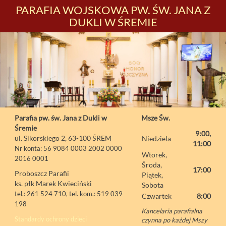
PARAFIA WOJSKOWA PW. ŚW. JANA Z
DUKLI W ŚREMIE
Parafia pw. św. Jana z Dukli w
Msze Św.
Śremie
9:00,
ul. Sikorskiego 2, 63-100 ŚREM
Niedziela
11:00
Nr konta: 56 9084 0003 2002 0000
Wtorek,
2016 0001
Środa,
17:00
Proboszcz Parafii
Piątek,
ks. płk Marek Kwieciński
Sobota
tel.: 261 524 710, tel. kom.: 519 039
Czwartek
8:00
198
Kancelaria parafialna
Standardy ochrony dzieci
czynna po każdej Mszy