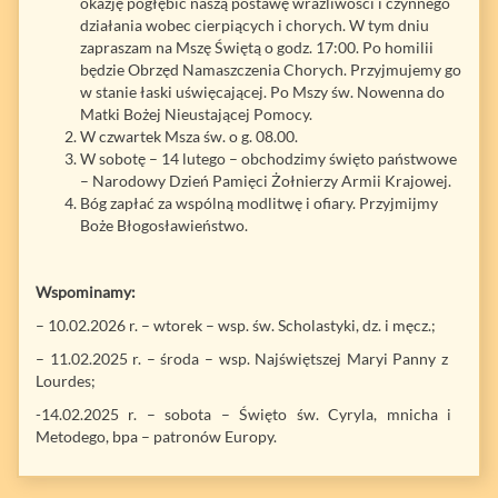
okazję pogłębić naszą postawę wrażliwości i czynnego
działania wobec cierpiących i chorych. W tym dniu
zapraszam na Mszę Świętą o godz. 17:00. Po homilii
będzie Obrzęd Namaszczenia Chorych. Przyjmujemy go
w stanie łaski uświęcającej. Po Mszy św. Nowenna do
Matki Bożej Nieustającej Pomocy.
W czwartek Msza św. o g. 08.00.
W sobotę – 14 lutego – obchodzimy święto państwowe
– Narodowy Dzień Pamięci Żołnierzy Armii Krajowej.
Bóg zapłać za wspólną modlitwę i ofiary. Przyjmijmy
Boże Błogosławieństwo.
Wspominamy:
– 10.02.2026 r. – wtorek – wsp. św. Scholastyki, dz. i męcz.;
– 11.02.2025 r. – środa – wsp. Najświętszej Maryi Panny z
Lourdes;
-14.02.2025 r. – sobota – Święto św. Cyryla, mnicha i
Metodego, bpa – patronów Europy.