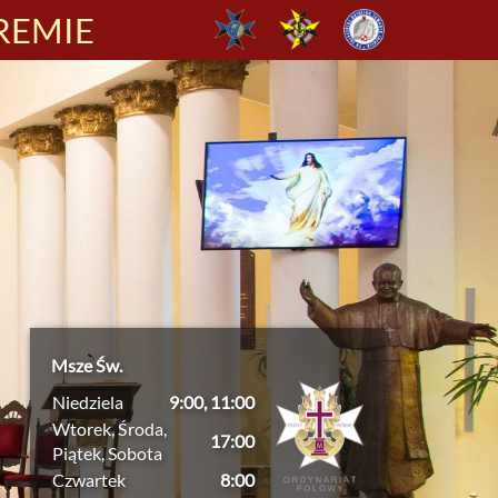
REMIE
Msze Św.
Niedziela
9:00, 11:00
Wtorek, Środa,
17:00
Piątek, Sobota
Czwartek
8:00