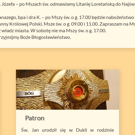
Józefa – po Mszach św. odmawiamy Litanię Loretańską do Najświę
nazego, bpa i dra K. – po Mszy św. o g. 17.00 będzie nabożeństw
ny Królowej Polski. Msze św. o g. 09.00 i 11.00. Zapraszam na M
władz miasta. W sobotę nie ma Mszy św. o g. 17.00.
 Przyjmijmy Boże Błogosławieństwo.
Patron
Św. Jan urodził się w Dukli w rodzinie