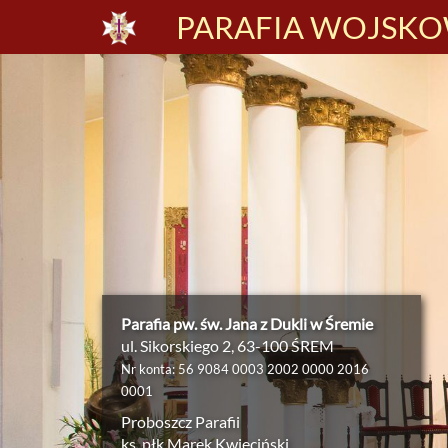
PARAFIA WOJSKOW
Parafia pw. św. Jana z Dukli w Śremie
ul. Sikorskiego 2, 63-100 ŚREM
Nr konta: 56 9084 0003 2002 0000 2016
0001
Proboszcz Parafii
ks. płk Marek Kwieciński