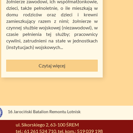
żołnierze zawodowi, ich współmałżonkowie,
dzieci, także pełnoletnie, o ile mieszkają w
domu rodziców oraz dzieci i krewni
zamieszkujący razem z nimi; żołnierze w
czynnej służbie wojskowej (niezawodowi), w
czasie pełnienia tej służby; pracownicy
cywilni, zatrudnieni na stałe w jednostkach
(instytucjach) wojskowych...
Czytaj więcej
16 Jarociński Batalion Remontu Lotnisk
ul. Sikorskiego 2, 63-100 ŚREM
tel.: 61 261 524 710, tel. kom.: 519 039 198