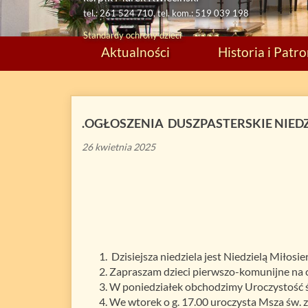
tel.: 261 524 710, tel. kom.: 519 039 198
Standardy ochrony dzieci
Aktualności
Historia i Patr
.OGŁOSZENIA DUSZPASTERSKIE NIEDZI
26 kwietnia 2025
Dzisiejsza niedziela jest Niedzielą Miłos
Zapraszam dzieci pierwszo-komunijne na 
W poniedziałek obchodzimy Uroczystość św.
We wtorek o g. 17.00 uroczysta Msza św. z