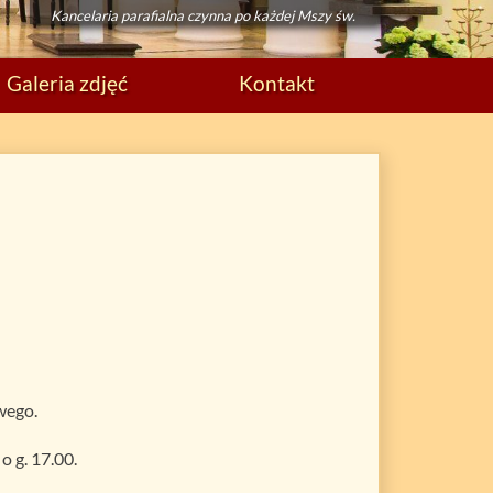
Kancelaria parafialna czynna po każdej Mszy św.
Galeria zdjęć
Kontakt
wego.
o g. 17.00.