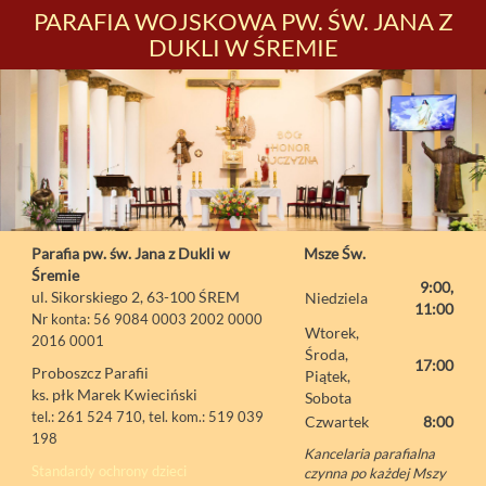
PARAFIA WOJSKOWA PW. ŚW. JANA Z
DUKLI W ŚREMIE
Parafia pw. św. Jana z Dukli w
Msze Św.
Śremie
9:00,
ul. Sikorskiego 2, 63-100 ŚREM
Niedziela
11:00
Nr konta: 56 9084 0003 2002 0000
Wtorek,
2016 0001
Środa,
17:00
Proboszcz Parafii
Piątek,
ks. płk Marek Kwieciński
Sobota
tel.: 261 524 710, tel. kom.: 519 039
Czwartek
8:00
198
Kancelaria parafialna
Standardy ochrony dzieci
czynna po każdej Mszy