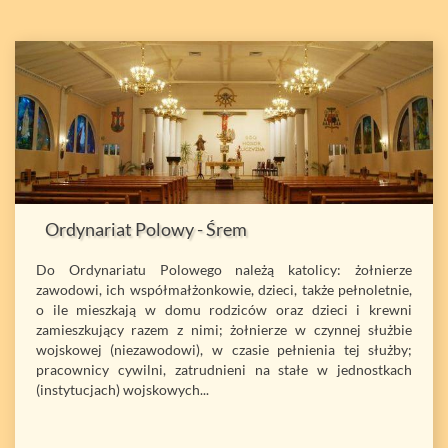
Ordynariat Polowy - Śrem
Do Ordynariatu Polowego należą katolicy: żołnierze
zawodowi, ich współmałżonkowie, dzieci, także pełnoletnie,
o ile mieszkają w domu rodziców oraz dzieci i krewni
zamieszkujący razem z nimi; żołnierze w czynnej służbie
wojskowej (niezawodowi), w czasie pełnienia tej służby;
pracownicy cywilni, zatrudnieni na stałe w jednostkach
(instytucjach) wojskowych...