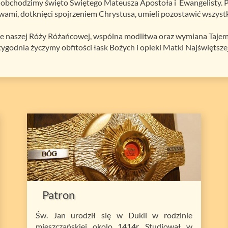
a, obchodzimy święto Świętego Mateusza Apostoła i Ewangelisty. 
awami, dotknięci spojrzeniem Chrystusa, umieli pozostawić wszyst
nie naszej Róży Różańcowej, wspólna modlitwa oraz wymiana Taje
ygodnia życzymy obfitości łask Bożych i opieki Matki Najświętszej
Patron
Św. Jan urodził się w Dukli w rodzinie
mieszczańskiej okolo 1414r. Studiował w