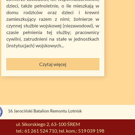
dzieci, także pełnoletnie, o ile mieszkają w
domu rodziców oraz dzieci i krewni
zamieszkujący razem z nimi; żołnierze w
czynnej służbie wojskowej (niezawodowi), w
czasie pełnienia tej służby; pracownicy
cywilni, zatrudnieni na stałe w jednostkach
(instytucjach) wojskowych...
Czytaj więcej
16 Jarociński Batalion Remontu Lotnisk
ul. Sikorskiego 2, 63-100 ŚREM
tel.: 61 261 524 710, tel. kom.: 519 039 198