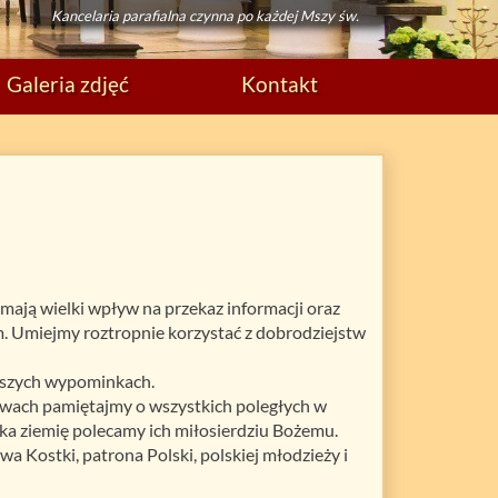
Kancelaria parafialna czynna po każdej Mszy św.
Galeria zdjęć
Kontakt
mają wielki wpływ na przekaz informacji oraz
m. Umiejmy roztropnie korzystać z dobrodziejstw
 naszych wypominkach.
twach pamiętajmy o wszystkich poległych w
zka ziemię polecamy ich miłosierdziu Bożemu.
a Kostki, patrona Polski, polskiej młodzieży i