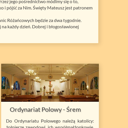
Przez jego pośrednictwo módlmy się o to,
ko i pójść za Nim. Święty Mateusz jest patronem
mnic Różańcowych będzie za dwa tygodnie.
 na każdy dzień. Dobrej i błogosławionej
Ordynariat Polowy - Śrem
Do Ordynariatu Polowego należą katolicy:
żołnierze zawodowi, ich współmałżonkowie,