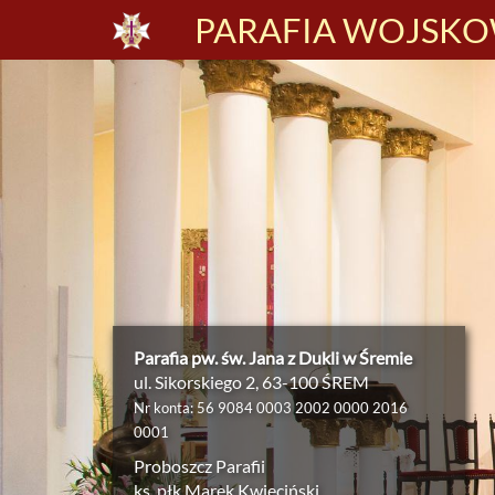
PARAFIA WOJSKOW
Parafia pw. św. Jana z Dukli w Śremie
ul. Sikorskiego 2, 63-100 ŚREM
Nr konta: 56 9084 0003 2002 0000 2016
0001
Proboszcz Parafii
ks. płk Marek Kwieciński