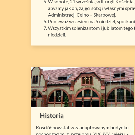
W sobotę, 21 września, w liturgii Kościoł
abyśmy jak on, zajęci sobą i własnymi spr
Administracji Celno – Skarbowej.
Ponieważ wrzesień ma 5 niedziel, spotka
Wszystkim solenizantom i jubilatom tego t
niedzieli.
Historia
Kościół powstał w zaadaptowanym budynku
pochodzącym z przełomu XIX iXX wieku -