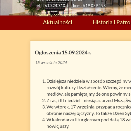
tel.: 261 524 710, tel. kom.: 519 039 198
Standardy ochrony dzieci
Aktualności
Historia i Patr
Ogłoszenia 15.09.2024 r.
15 września 2024
Dzisiejsza niedziela w sposób szczególny 
rozwój kultury i kształcenie. Wiemy, że m
mediów, ale pamiętajmy, że one powinny sł
Z racji III niedzieli miesiąca, przed Msz
We wtorek, 17 września, przypada rocznic
obronie naszej ojczyzny. To także Dzień S
W kalendarzu liturgicznym pod datą 18 wrze
nowicjuszy.