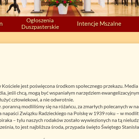
Ogłoszenia
on
Intencje Mszalne
Duszpasterskie
w Kościele jest poświęcona środkom społecznego przekazu. Media 
edia, jeśli chcą, mogą być wspaniałym narzędziem ewangelizacyjny
użyć człowiekowi, a nie odwrotnie.
ą Św. poranną modliliśmy się na różańcu, za zmarłych polecanych w
a napaści Związku Radzieckiego na Polskę w 1939 roku – w modli
ybiraka – tylu naszych rodaków zostało wywiezionych na tą nielud
śnia, to jest najbliższa środa, przypada święto Świętego Stanisław