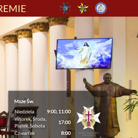
REMIE
Msze Św.
Niedziela
9:00, 11:00
Wtorek, Środa,
17:00
Piątek, Sobota
Czwartek
8:00