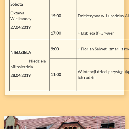
Sobota
Oktawa
15:00
Dziękczynna w 1 urodziny A
Wielkanocy
27.04.2019
17:00
+ Elżbieta (f) Grygier
9:00
+ Florian Selwet i zmarli z r
NIEDZIELA
Niedziela
Miłosierdzia
W intencji dzieci przystępuj
11:00
28.04.2019
ich rodzin