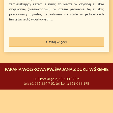
zamieszkujący razem z nimi; żołnierze w czynnej służbie
wojskowej (niezawodowi), w czasie pełnienia tej służby;
pracownicy cywilni, zatrudnieni na stałe w jednostkach
(instytucjach) wojskowych...
Czytaj więcej
PARAFIA WOJSKOWA PW. ŚW. JANA Z DUKLI W ŚREMIE
ul. Sikorskiego 2, 63-100 ŚREM
tel.: 61 261 524 710, tel. kom.: 519 039 198