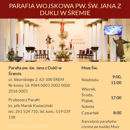
PARAFIA WOJSKOWA PW. ŚW. JANA Z
DUKLI W ŚREMIE
Parafia pw. św. Jana z Dukli w
Msze Św.
Śremie
9:00,
ul. Sikorskiego 2, 63-100 ŚREM
Niedziela
11:00
Nr konta: 56 9084 0003 2002 0000
Wtorek,
2016 0001
Środa,
17:00
Proboszcz Parafii
Piątek,
ks. płk Marek Kwieciński
Sobota
tel.: 261 524 710, tel. kom.: 519 039
Czwartek
8:00
198
Kancelaria parafialna
Standardy ochrony dzieci
czynna po każdej Mszy