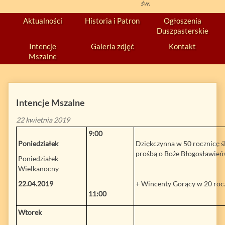
św.
Aktualności
Historia i Patron
Ogłoszenia
Duszpasterskie
Intencje
Galeria zdjęć
Kontakt
Mszalne
Intencje Mszalne
22 kwietnia 2019
9:00
Poniedziałek
Dziękczynna w 50 rocznicę ś
prośbą o Boże Błogosławieńs
Poniedziałek
Wielkanocny
22.04.2019
+ Wincenty Gorący w 20 rocz.
11:00
Wtorek