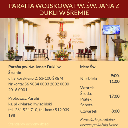
PARAFIA WOJSKOWA PW. ŚW. JANA Z
DUKLI W ŚREMIE
Parafia pw. św. Jana z Dukli w
Msze Św.
Śremie
9:00,
ul. Sikorskiego 2, 63-100 ŚREM
Niedziela
11:00
Nr konta: 56 9084 0003 2002 0000
Wtorek,
2016 0001
Środa,
17:00
Proboszcz Parafii
Piątek,
ks. płk Marek Kwieciński
Sobota
tel.: 261 524 710, tel. kom.: 519 039
Czwartek
8:00
198
Kancelaria parafialna
Standardy ochrony dzieci
czynna po każdej Mszy