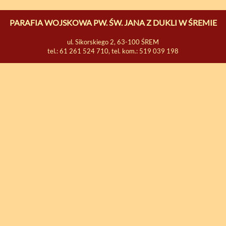
PARAFIA WOJSKOWA PW. ŚW. JANA Z DUKLI W ŚREMIE
ul. Sikorskiego 2, 63-100 ŚREM
tel.: 61 261 524 710, tel. kom.: 519 039 198