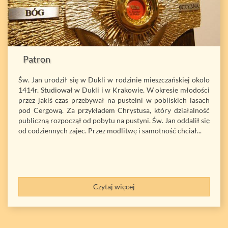
Patron
Św. Jan urodził się w Dukli w rodzinie mieszczańskiej okolo
1414r. Studiował w Dukli i w Krakowie. W okresie młodości
przez jakiś czas przebywał na pustelni w pobliskich lasach
pod Cergową. Za przykładem Chrystusa, który działalność
publiczną rozpoczął od pobytu na pustyni. Św. Jan oddalił się
od codziennych zajec. Przez modlitwę i samotność chciał...
Czytaj więcej