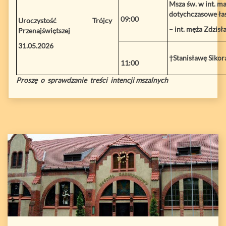
Msza św. w int. ma
dotychczasowe łask
09:00
Uroczystość Trójcy
– int. męża Zdzis
Przenajświętszej
31.05.2026
†Stanisławę Sikor
11:00
Proszę o sprawdzanie treści intencji mszalnych