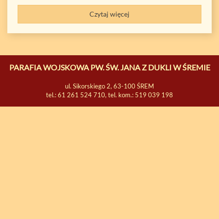
Czytaj więcej
PARAFIA WOJSKOWA PW. ŚW. JANA Z DUKLI W ŚREMIE
ul. Sikorskiego 2, 63-100 ŚREM
tel.: 61 261 524 710, tel. kom.: 519 039 198