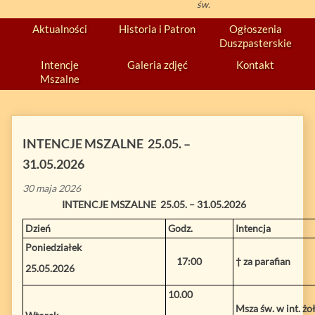
św.
Aktualności
Historia i Patron
Ogłoszenia
Duszpasterskie
Intencje
Galeria zdjęć
Kontakt
Mszalne
INTENCJE MSZALNE 25.05. –
31.05.2026
30 maja 2026
INTENCJE MSZALNE 25.05. – 31.05.2026
Dzień
Godz.
Intencja
Poniedziałek
17:00
† za parafian
25.05.2026
10.00
Msza św. w int. ż