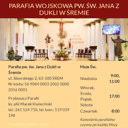
PARAFIA WOJSKOWA PW. ŚW. JANA Z
DUKLI W ŚREMIE
Parafia pw. św. Jana z Dukli w
Msze Św.
Śremie
9:00,
ul. Sikorskiego 2, 63-100 ŚREM
Niedziela
11:00
Nr konta: 56 9084 0003 2002 0000
Wtorek,
2016 0001
Środa,
17:00
Proboszcz Parafii
Piątek,
ks. płk Marek Kwieciński
Sobota
tel.: 261 524 710, tel. kom.: 519 039
Czwartek
8:00
198
Kancelaria parafialna
Standardy ochrony dzieci
czynna po każdej Mszy