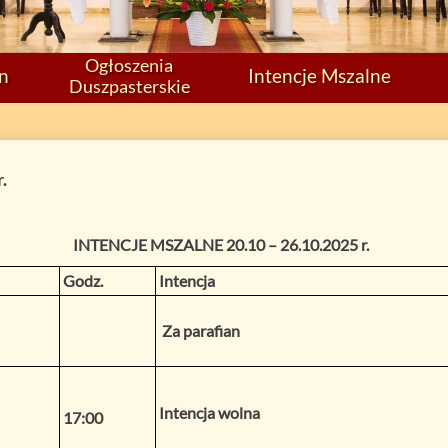
Ogłoszenia
on
Intencje Mszalne
Duszpasterskie
.
INTENCJE MSZALNE
20.10 – 26.10.2025 r.
Godz.
Intencja
Za parafian
Intencja wolna
17:00