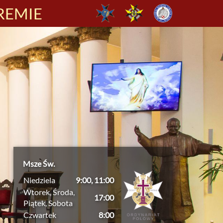
REMIE
Msze Św.
Niedziela
9:00, 11:00
Wtorek, Środa,
17:00
Piątek, Sobota
Czwartek
8:00