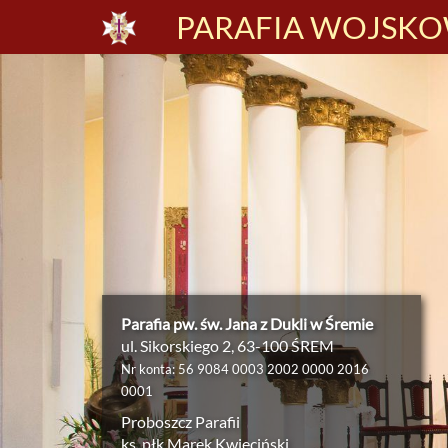
PARAFIA WOJSKOW
Parafia pw. św. Jana z Dukli w Śremie
ul. Sikorskiego 2, 63-100 ŚREM
Nr konta: 56 9084 0003 2002 0000 2016
0001
Proboszcz Parafii
ks. płk Marek Kwieciński