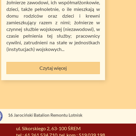
żołnierze zawodowi, ich współmałżonkowie,
dzieci, także pełnoletnie, o ile mieszkają w
domu rodziców oraz dzieci i krewni
zamieszkujący razem z nimi; żołnierze w
czynnej służbie wojskowej (niezawodowi), w
czasie pełnienia tej służby; pracownicy
cywilni, zatrudnieni na stałe w jednostkach
(instytucjach) wojskowych...
Czytaj więcej
16 Jarociński Batalion Remontu Lotnisk
ul. Sikorskiego 2, 63-100 ŚREM
tel.: 61 261 524 710, tel. kom.: 519 039 198