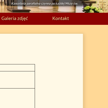
Kancelaria parafialna czynna po każdej Mszy św.
Galeria zdjęć
Kontakt