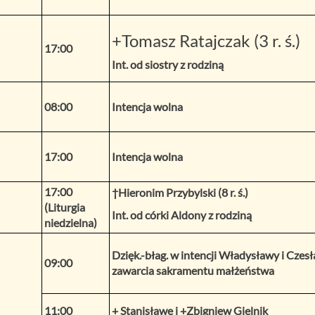
+Tomasz Ratajczak (3 r. ś.)
17:00
Int. od siostry z rodziną
08:00
Intencja wolna
17:00
Intencja wolna
17:00
†Hieronim Przybylski (8 r. ś.)
(Liturgia
Int. od córki Aldony z rodziną
niedzielna)
Dzięk.-błag. w intencji Władysławy i Czes
09:00
zawarcia sakramentu małżeństwa
11:00
+ Stanisławę i +Zbigniew Gielnik