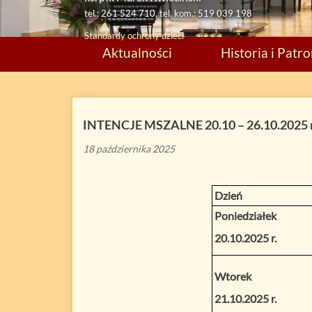
tel.: 261 524 710, tel. kom.: 519 039 198
Standardy ochrony dzieci
Aktualności
Historia i Patr
INTENCJE MSZALNE 20.10 – 26.10.2025 r
18 października 2025
Dzień
Poniedziałek
20.10.2025 r.
Wtorek
21.10.2025 r.