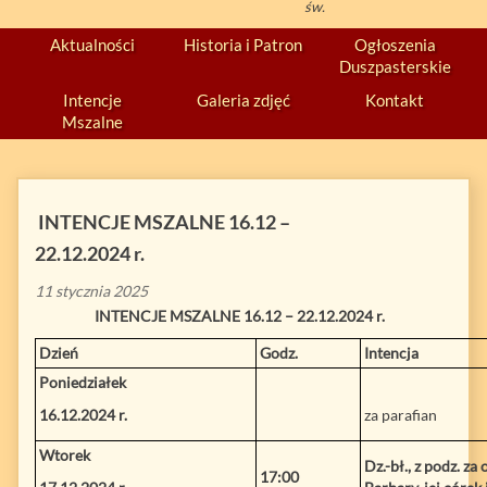
św.
Aktualności
Historia i Patron
Ogłoszenia
Duszpasterskie
Intencje
Galeria zdjęć
Kontakt
Mszalne
INTENCJE MSZALNE 16.12 –
22.12.2024 r.
11 stycznia 2025
INTENCJE MSZALNE
16.12 – 22.12.2024 r.
Dzień
Godz.
Intencja
Poniedziałek
16.12.2024 r.
za parafian
Wtorek
Dz.-bł., z podz. za
17:00