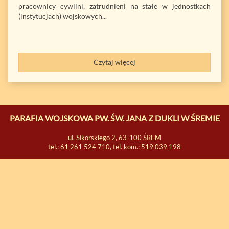
pracownicy cywilni, zatrudnieni na stałe w jednostkach
(instytucjach) wojskowych...
Czytaj więcej
PARAFIA WOJSKOWA PW. ŚW. JANA Z DUKLI W ŚREMIE
ul. Sikorskiego 2, 63-100 ŚREM
tel.: 61 261 524 710, tel. kom.: 519 039 198