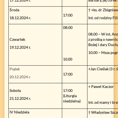
17.12.2024 r.
Barbary, jej córek 
Środa
† +ks. dr Zbignie
17:00
18.12.2024 r.
Int. od rodziny F
08:00
08.00 – W int. And
Czwartek
z prośbą o nawróce
Bożej i dary Duch
19.12.2024 r.
10.00 – Msza pogr
10.00
Piątek
+Jan Cieślak (3 r. 
17:00
20.12.2024 r.
+ Paweł Kaczor
Sobota
17:00
(Liturgia
21.12.2024 r.
niedzielna)
Int. od mamy i bra
IV Niedziela
† Władysław Szcz