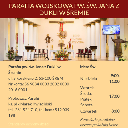
PARAFIA WOJSKOWA PW. ŚW. JANA Z
DUKLI W ŚREMIE
Parafia pw. św. Jana z Dukli w
Msze Św.
Śremie
9:00,
ul. Sikorskiego 2, 63-100 ŚREM
Niedziela
11:00
Nr konta: 56 9084 0003 2002 0000
Wtorek,
2016 0001
Środa,
17:00
Proboszcz Parafii
Piątek,
ks. płk Marek Kwieciński
Sobota
tel.: 261 524 710, tel. kom.: 519 039
Czwartek
8:00
198
Kancelaria parafialna
Standardy ochrony dzieci
czynna po każdej Mszy