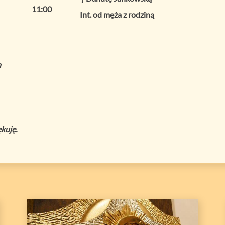
11:00
Int. od męża z rodziną
h
kuję.