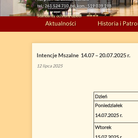
tel.: 261 524 710, tel. kom.: 519 039 198
Standardy ochrony dzieci
Aktualności
Historia i Patr
Intencje Mszalne 14.07 – 20.07.2025 r.
12 lipca 2025
Dzień
Poniedziałek
14.07.2025 r.
Wtorek
15.07.2025 r.