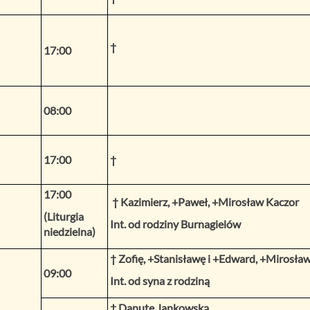
†
17:00
08:00
17:00
†
17:00
† Kazimierz, +Paweł, +Mirosław Kaczor
(Liturgia
Int. od rodziny Burnagielów
niedzielna)
† Zofię, +Stanisławę i +Edward, +Mirosła
09:00
Int. od syna z rodziną
† Danutę Jankowską