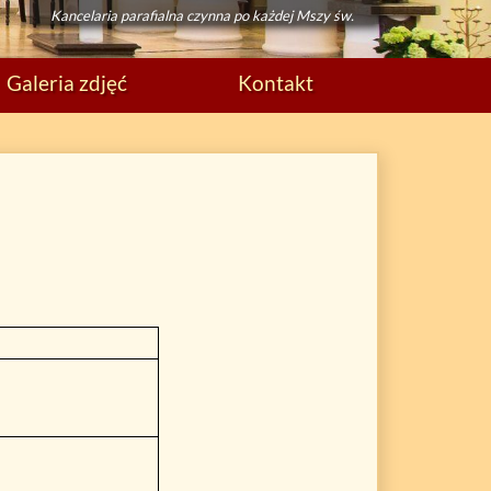
Kancelaria parafialna czynna po każdej Mszy św.
Galeria zdjęć
Kontakt