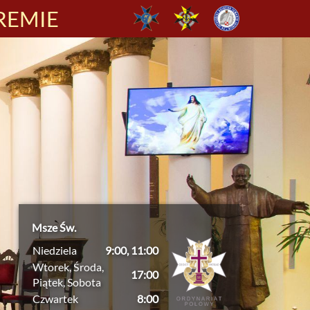
REMIE
Msze Św.
Niedziela
9:00, 11:00
Wtorek, Środa,
17:00
Piątek, Sobota
Czwartek
8:00