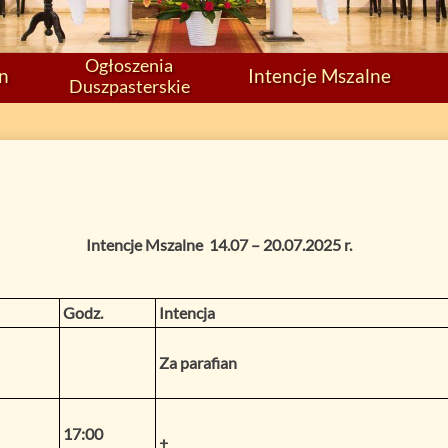
Ogłoszenia
on
Intencje Mszalne
Duszpasterskie
Intencje Mszalne
14.07 – 20.07.2025 r.
Godz.
Intencja
Za parafian
17:00
†