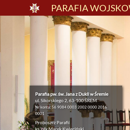
PARAFIA WOJSKOW
Parafia pw. św. Jana z Dukli w Śremie
ul. Sikorskiego 2, 63-100 ŚREM
Nr konta: 56 9084 0003 2002 0000 2016
0001
Proboszcz Parafii
ks. płk Marek Kwieciński