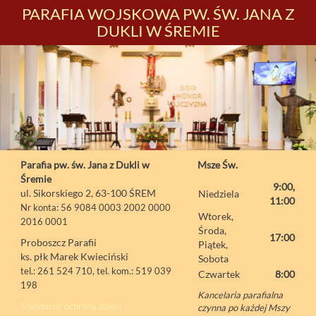
PARAFIA WOJSKOWA PW. ŚW. JANA Z
DUKLI W ŚREMIE
Parafia pw. św. Jana z Dukli w
Msze Św.
Śremie
9:00,
ul. Sikorskiego 2, 63-100 ŚREM
Niedziela
11:00
Nr konta: 56 9084 0003 2002 0000
Wtorek,
2016 0001
Środa,
17:00
Proboszcz Parafii
Piątek,
ks. płk Marek Kwieciński
Sobota
tel.: 261 524 710, tel. kom.: 519 039
Czwartek
8:00
198
Kancelaria parafialna
Standardy ochrony dzieci
czynna po każdej Mszy