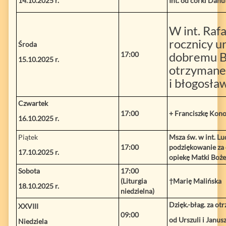
14.10.2025 r.
Int. od córki Danu
W int. Raf
rocznicy u
Środa
dobremu B
17:00
15.10.2025 r.
otrzymane 
i błogosła
Czwartek
17:00
+ Franciszkę Konop
16.10.2025 r.
Piątek
Msza św. w int. Lud
17:00
podziękowanie za o
17.10.2025 r.
opiekę Matki Boże
Sobota
17:00
(Liturgia
†Marię Malińska
18.10.2025 r.
niedzielna)
Dzięk.-błag. za ot
XXVIII
09:00
od Urszuli i Janus
Niedziela