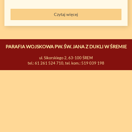
Czytaj więcej
PARAFIA WOJSKOWA PW. ŚW. JANA Z DUKLI W ŚREMIE
ul. Sikorskiego 2, 63-100 ŚREM
tel.: 61 261 524 710, tel. kom.: 519 039 198