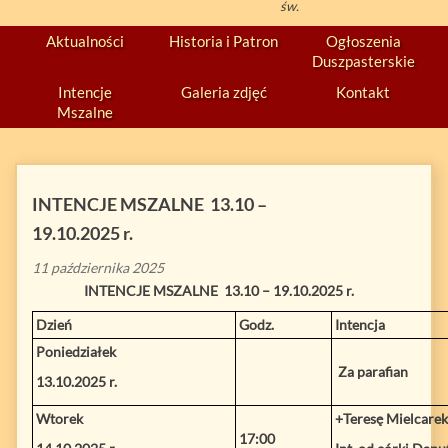
św.
Aktualności
Historia i Patron
Ogłoszenia
Duszpasterskie
Intencje
Galeria zdjęć
Kontakt
Mszalne
INTENCJE MSZALNE 13.10 –
19.10.2025 r.
11 października 2025
INTENCJE MSZALNE
13.10 – 19.10.2025 r.
Dzień
Godz.
Intencja
Poniedziałek
Za parafian
13.10.2025 r.
Wtorek
+Teresę Mielcarek
17:00