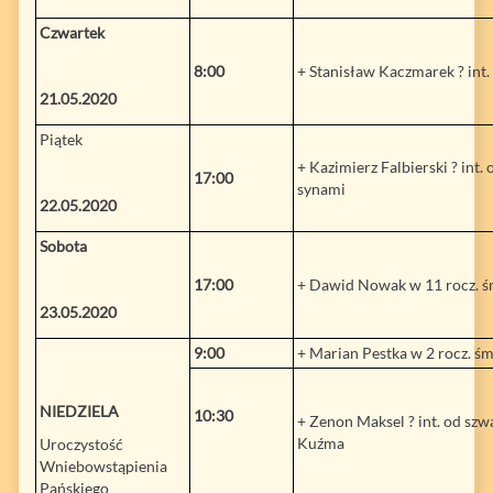
Czwartek
8:00
+ Stanisław Kaczmarek ? int.
21.05.2020
Piątek
+ Kazimierz Falbierski ? int. 
17:00
synami
22.05.2020
Sobota
17:00
+ Dawid Nowak w 11 rocz. ś
23.05.2020
9:00
+ Marian Pestka w 2 rocz. śm.
NIEDZIELA
10:30
+ Zenon Maksel ? int. od szw
Kuźma
Uroczystość
Wniebowstąpienia
Pańskiego