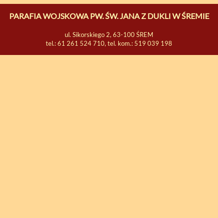
PARAFIA WOJSKOWA PW. ŚW. JANA Z DUKLI W ŚREMIE
ul. Sikorskiego 2, 63-100 ŚREM
tel.: 61 261 524 710, tel. kom.: 519 039 198