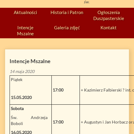
św.
Aktualności
Historia i Patron
Ogłoszenia
Duszpasterskie
Intencje
Galeria zdjęć
Kontakt
Mszalne
Intencje Mszalne
14 maja 2020
Piątek
17:00
+ Kazimierz Falbierski ? int.
15.05.2020
Sobota
Św. Andrzeja
17:00
+ Augustyn i Jan Horbacz ora
Boboli
16.05.2020