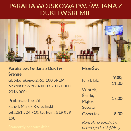
PARAFIA WOJSKOWA PW. ŚW. JANA Z
DUKLI W ŚREMIE
Parafia pw. św. Jana z Dukli w
Msze Św.
Śremie
9:00,
ul. Sikorskiego 2, 63-100 ŚREM
Niedziela
11:00
Nr konta: 56 9084 0003 2002 0000
Wtorek,
2016 0001
Środa,
17:00
Proboszcz Parafii
Piątek,
ks. płk Marek Kwieciński
Sobota
tel.: 261 524 710, tel. kom.: 519 039
Czwartek
8:00
198
Kancelaria parafialna
Standardy ochrony dzieci
czynna po każdej Mszy