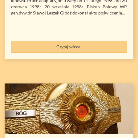
kinowa. Prace adaptacyjne trwały od 11 lutego 1998r. do 30
czerwca 1998r. 20 września 1998r. Biskup Polowy WP
gen.dyw.dr Sławoj Leszek Głódź dokonał aktu poświęcenia...
Czytaj więcej