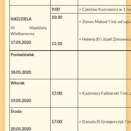
9:00
+ Czesław Kuncewicz w 1 rocz
10:30
NIEDZIELA
+ Zenon Maksel ? int. od sąs
VI Niedziela
Wielkanocna
+ Helena (f) i Józef Zimows
17.05.2020
11:10
Poniedziałek
18.05.2020
Wtorek
17:00
+ Kazimierz Falbierski ? int.
19.05.2020
Środa
17:00
+ Danuta (f) Grzegorczyk ? in
20.05.2020