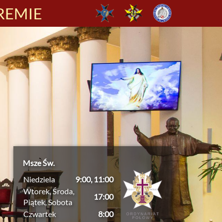
REMIE
Msze Św.
Niedziela
9:00, 11:00
Wtorek, Środa,
17:00
Piątek, Sobota
Czwartek
8:00