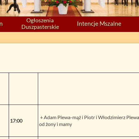
Ogłoszenia
on
Intencje Mszalne
Duszpasterskie
+ Adam Plewa-mąż i Piotr i Włodzimierz Plewa-
17:00
od żony i mamy