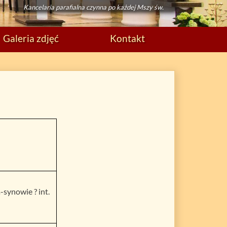
Kancelaria parafialna czynna po każdej Mszy św.
Galeria zdjęć
Kontakt
synowie ? int.