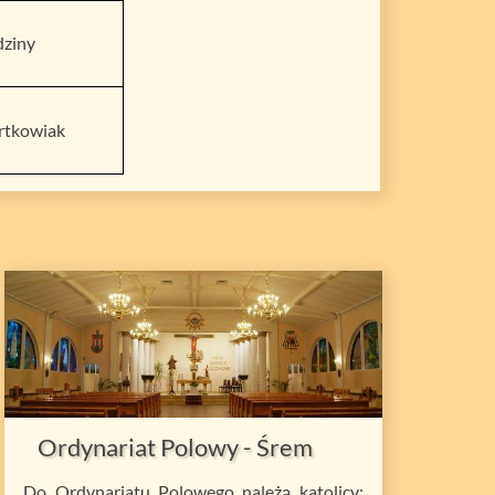
dziny
artkowiak
Ordynariat Polowy - Śrem
Do Ordynariatu Polowego należą katolicy: