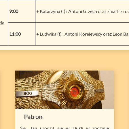
9:00
+ Katarzyna (f) i Antoni Grzech oraz zmarli z ro
la
11:00
+ Ludwika (f) i Antoni Korelewscy oraz Leon B
Patron
Św. Jan urodził się w Dukli w rodzinie