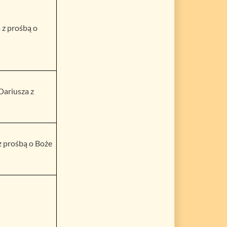
 z prośbą o
 Dariusza z
 z prośbą o Boże