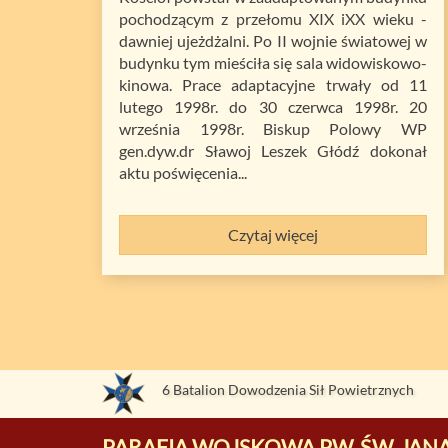
pochodzącym z przełomu XIX iXX wieku -
dawniej ujeżdżalni. Po II wojnie światowej w
budynku tym mieściła się sala widowiskowo-
kinowa. Prace adaptacyjne trwały od 11
lutego 1998r. do 30 czerwca 1998r. 20
września 1998r. Biskup Polowy WP
gen.dyw.dr Sławoj Leszek Głódź dokonał
aktu poświęcenia...
Czytaj więcej
6 Batalion Dowodzenia Sił Powietrznych
PARAFIA WOJSKOWA PW. ŚW. JANA