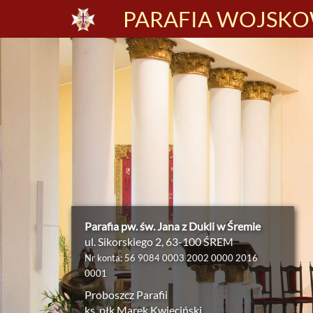
PARAFIA WOJSKOW
Parafia pw. św. Jana z Dukli w Śremie
ul. Sikorskiego 2, 63-100 ŚREM
Nr konta: 56 9084 0003 2002 0000 2016
0001
Proboszcz Parafii
ks. płk Marek Kwieciński