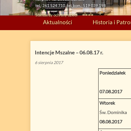
tel.: 261 524 710, tel. kom.: 519 039 198
Standardy ochrony dzieci
Aktualności
Historia i Patr
Intencje Mszalne – 06.08.17 r.
6 sierpnia 2017
Poniedziałek
07.08.2017
Wtorek
Św. Dominika
08.08.2017