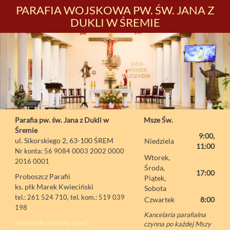
PARAFIA WOJSKOWA PW. ŚW. JANA Z
DUKLI W ŚREMIE
Parafia pw. św. Jana z Dukli w
Msze Św.
Śremie
9:00,
ul. Sikorskiego 2, 63-100 ŚREM
Niedziela
11:00
Nr konta: 56 9084 0003 2002 0000
Wtorek,
2016 0001
Środa,
17:00
Proboszcz Parafii
Piątek,
ks. płk Marek Kwieciński
Sobota
tel.: 261 524 710, tel. kom.: 519 039
Czwartek
8:00
198
Kancelaria parafialna
Standardy ochrony dzieci
czynna po każdej Mszy