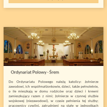
Ordynariat Polowy - Śrem
Do Ordynariatu Polowego należą katolicy: żołnierze
zawodowi, ich współmałżonkowie, dzieci, także pełnoletnie,
o ile mieszkają w domu rodziców oraz dzieci i krewni
zamieszkujący razem z nimi; żołnierze w czynnej służbie
wojskowej (niezawodowi), w czasie pełnienia tej służby;
pracownicy cywilni, zatrudnieni na stałe w jednostkach