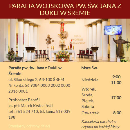
PARAFIA WOJSKOWA PW. ŚW. JANA Z
DUKLI W ŚREMIE
Parafia pw. św. Jana z Dukli w
Msze Św.
Śremie
9:00,
ul. Sikorskiego 2, 63-100 ŚREM
Niedziela
11:00
Nr konta: 56 9084 0003 2002 0000
Wtorek,
2016 0001
Środa,
17:00
Proboszcz Parafii
Piątek,
ks. płk Marek Kwieciński
Sobota
tel.: 261 524 710, tel. kom.: 519 039
Czwartek
8:00
198
Kancelaria parafialna
Standardy ochrony dzieci
czynna po każdej Mszy