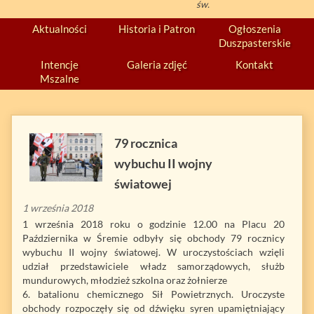
św.
Aktualności
Historia i Patron
Ogłoszenia
Duszpasterskie
Intencje
Galeria zdjęć
Kontakt
Mszalne
79 rocznica
wybuchu II wojny
światowej
1 września 2018
1 września 2018 roku o godzinie 12.00 na Placu 20
Października w Śremie odbyły się obchody 79 rocznicy
wybuchu II wojny światowej. W uroczystościach wzięli
udział przedstawiciele władz samorządowych, służb
mundurowych, młodzież szkolna oraz żołnierze
6. batalionu chemicznego Sił Powietrznych. Uroczyste
obchody rozpoczęły się od dźwięku syren upamiętniający