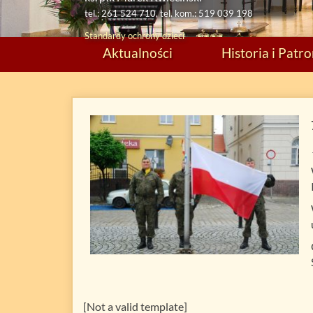
tel.: 261 524 710, tel. kom.: 519 039 198
Standardy ochrony dzieci
Aktualności
Historia i Patr
[Not a valid template]