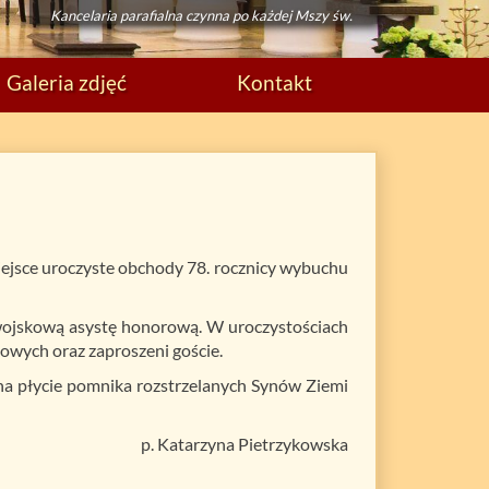
Kancelaria parafialna czynna po każdej Mszy św.
Galeria zdjęć
Kontakt
miejsce uroczyste obchody 78. rocznicy wybuchu
wojskową asystę honorową. W uroczystościach
owych oraz zaproszeni goście.
na płycie pomnika rozstrzelanych Synów Ziemi
p. Katarzyna Pietrzykowska