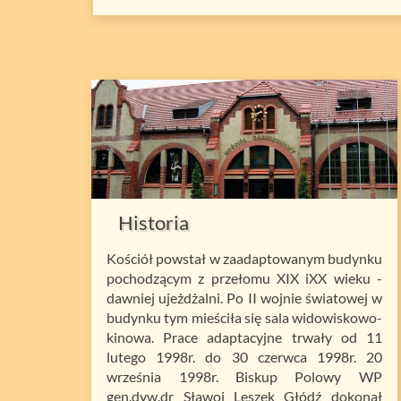
Historia
Kościół powstał w zaadaptowanym budynku
pochodzącym z przełomu XIX iXX wieku -
dawniej ujeżdżalni. Po II wojnie światowej w
budynku tym mieściła się sala widowiskowo-
kinowa. Prace adaptacyjne trwały od 11
lutego 1998r. do 30 czerwca 1998r. 20
września 1998r. Biskup Polowy WP
gen.dyw.dr Sławoj Leszek Głódź dokonał