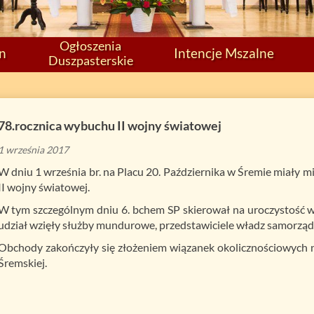
Ogłoszenia
on
Intencje Mszalne
Duszpasterskie
78.rocznica wybuchu II wojny światowej
1 września 2017
W dniu 1 września br. na Placu 20. Października w Śremie miały 
II wojny światowej.
W tym szczególnym dniu 6. bchem SP skierował na uroczystość 
udział wzięły służby mundurowe, przedstawiciele władz samorząd
Obchody zakończyły się złożeniem wiązanek okolicznościowych 
Śremskiej.