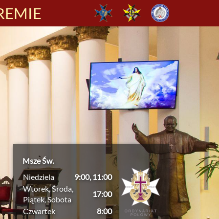
REMIE
Msze Św.
Niedziela
9:00, 11:00
Wtorek, Środa,
17:00
Piątek, Sobota
Czwartek
8:00