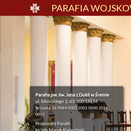
PARAFIA WOJSKOW
Parafia pw. św. Jana z Dukli w Śremie
ul. Sikorskiego 2, 63-100 ŚREM
Nr konta: 56 9084 0003 2002 0000 2016
0001
Proboszcz Parafii
ks. płk Marek Kwieciński