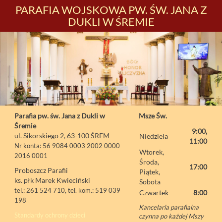
PARAFIA WOJSKOWA PW. ŚW. JANA Z
DUKLI W ŚREMIE
Parafia pw. św. Jana z Dukli w
Msze Św.
Śremie
9:00,
ul. Sikorskiego 2, 63-100 ŚREM
Niedziela
11:00
Nr konta: 56 9084 0003 2002 0000
Wtorek,
2016 0001
Środa,
17:00
Proboszcz Parafii
Piątek,
ks. płk Marek Kwieciński
Sobota
tel.: 261 524 710, tel. kom.: 519 039
Czwartek
8:00
198
Kancelaria parafialna
Standardy ochrony dzieci
czynna po każdej Mszy