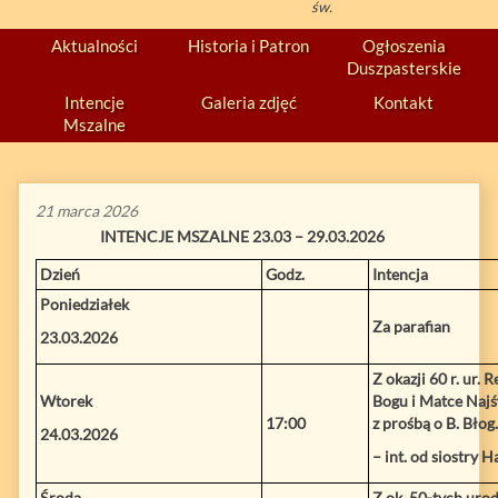
św.
Aktualności
Historia i Patron
Ogłoszenia
Duszpasterskie
Intencje
Galeria zdjęć
Kontakt
Mszalne
21 marca 2026
INTENCJE MSZALNE 23.03 – 29.03.2026
Dzień
Godz.
Intencja
Poniedziałek
Za parafian
23.03.2026
Z okazji 60 r. ur. 
Wtorek
Bogu i Matce Najśw
17:00
z prośbą o B. Błog.
24.03.2026
– int. od siostry H
Środa
Z ok. 50-tych urod