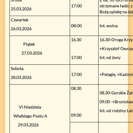
17:00
otrzymane łaski; z
25.03.2026
Bożą opiekę na dal
Czwartek
08:00
Int. wolna
26.03.2026
16.30
16.30-Droga Krz
Piątek
+Krzysztof Owcza
27.03.2026
17:00
Int. od żony
Sobota
17:00
+Pelagię, +Kazimie
28.03.2026
08.30
08.30-Gorzkie Żal
09.00
-+Bronisławę
VI Niedziela
Int. od rodziny La
09.00
Wielkiego Postu A
29.03.2026