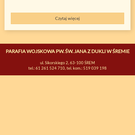
Czytaj więcej
PARAFIA WOJSKOWA PW. ŚW. JANA Z DUKLI W ŚREMIE
ul. Sikorskiego 2, 63-100 ŚREM
tel.: 61 261 524 710, tel. kom.: 519 039 198