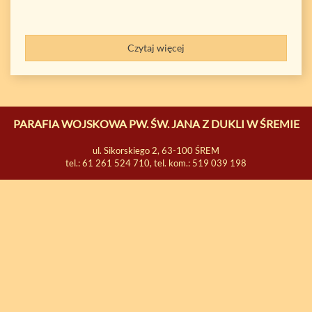
Czytaj więcej
PARAFIA WOJSKOWA PW. ŚW. JANA Z DUKLI W ŚREMIE
ul. Sikorskiego 2, 63-100 ŚREM
tel.: 61 261 524 710, tel. kom.: 519 039 198