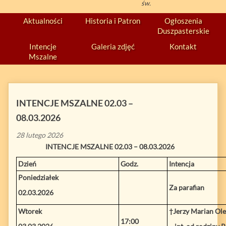
św.
Aktualności
Historia i Patron
Ogłoszenia
Duszpasterskie
Intencje
Galeria zdjęć
Kontakt
Mszalne
INTENCJE MSZALNE 02.03 –
08.03.2026
28 lutego 2026
INTENCJE MSZALNE 02.03 – 08.03.2026
Dzień
Godz.
Intencja
Poniedziałek
Za parafian
02.03.2026
Wtorek
†Jerzy Marian Ol
17:00