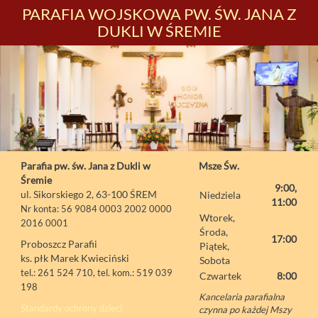
PARAFIA WOJSKOWA PW. ŚW. JANA Z
DUKLI W ŚREMIE
Parafia pw. św. Jana z Dukli w
Msze Św.
Śremie
9:00,
ul. Sikorskiego 2, 63-100 ŚREM
Niedziela
11:00
Nr konta: 56 9084 0003 2002 0000
Wtorek,
2016 0001
Środa,
17:00
Proboszcz Parafii
Piątek,
ks. płk Marek Kwieciński
Sobota
tel.: 261 524 710, tel. kom.: 519 039
Czwartek
8:00
198
Kancelaria parafialna
Standardy ochrony dzieci
czynna po każdej Mszy