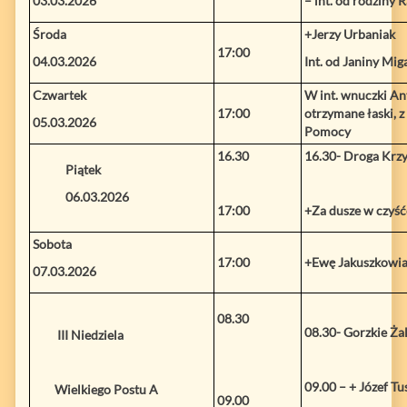
03.03.2026
– int. od rodziny 
Środa
+Jerzy Urbaniak
17:00
04.03.2026
Int. od Janiny Mig
Czwartek
W int. wnuczki An
17:00
otrzymane łaski, z
05.03.2026
Pomocy
16.30
16.30- Droga Krz
Piątek
06.03.2026
17:00
+Za dusze w czyść
Sobota
17:00
+Ewę Jakuszkowiak 
07.03.2026
08.30
08.30- Gorzkie Ża
III Niedziela
09.00 –
+ Józef Tus
Wielkiego Postu A
09.00