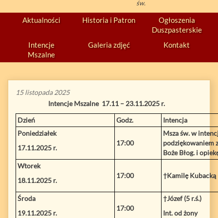
św.
Aktualności
Historia i Patron
Ogłoszenia
Duszpasterskie
Intencje
Galeria zdjęć
Kontakt
Mszalne
15 listopada 2025
Intencje Mszalne
17.11 – 23.11.2025 r.
Dzień
Godz.
Intencja
Poniedziałek
Msza św. w intencj
17:00
podziękowaniem za
17.11.2025 r.
Boże Błog. i opie
Wtorek
17:00
†Kamilę Kubacką (3
18.11.2025 r.
Środa
†Józef (5 r.ś.)
17:00
19.11.2025 r.
Int. od żony