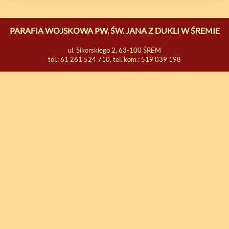
PARAFIA WOJSKOWA PW. ŚW. JANA Z DUKLI W ŚREMIE
ul. Sikorskiego 2, 63-100 ŚREM
tel.: 61 261 524 710, tel. kom.: 519 039 198