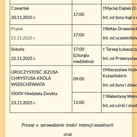
Czwartek
†Maciej Dąbek (3 r
17:00
20.11.2025 r.
Int. od żony Ingi z
Piątek
†Stefan Drzewieck
17:00
21.11.2025 r.
Int. od uczestnik
Sobota
17:00
† Teresę Łukaszcz
(Liturgia
22.11.2025 r.
Int. od Przemysła
niedzielna)
†Mieczysław Huber
UROCZYSTOŚĆ JEZUSA
Kolasińskich
CHRYSTUSA KRÓLA
09:00
WSZECHŚWIATA
Int. od żony i dziec
XXXIV Niedziela Zwykła
† Walentynę Wein
11:00
23.11.2025 r.
Int. od córki i si
Proszę o sprawdzanie treści intencji mszalnych
oraz