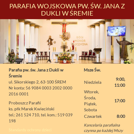
PARAFIA WOJSKOWA PW. ŚW. JANA Z
DUKLI W ŚREMIE
Parafia pw. św. Jana z Dukli w
Msze Św.
Śremie
9:00,
ul. Sikorskiego 2, 63-100 ŚREM
Niedziela
11:00
Nr konta: 56 9084 0003 2002 0000
Wtorek,
2016 0001
Środa,
17:00
Proboszcz Parafii
Piątek,
ks. płk Marek Kwieciński
Sobota
tel.: 261 524 710, tel. kom.: 519 039
Czwartek
8:00
198
Kancelaria parafialna
Standardy ochrony dzieci
czynna po każdej Mszy