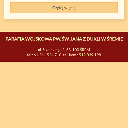
Czytaj więcej
PARAFIA WOJSKOWA PW. ŚW. JANA Z DUKLI W ŚREMIE
ul. Sikorskiego 2, 63-100 ŚREM
tel.: 61 261 524 710, tel. kom.: 519 039 198