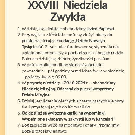
XXVIII Niedziela
Zwykła
W dzisiejszą niedzielę obchodzimy
Dzień Papieski
.
Przy wyjściu z Kościoła możemy złożyć
ofiary do
puszki
, wspierając
Fundację „Dzieło Nowego
Tysiąclecia”
. Z tych ofiar fundowane są stypendia dla
uzdolnionej młodzieży, a pochodzącej z ubogich rodzin.
Polecam dzisiejszą zbiórkę życzliwości parafian!
W październiku modlimy się na różańcu: dni
powszednie – pół godziny przed Mszą św., a w niedzielę
– po Mszy św. o g. 09.00.
W
przyszłą niedzielę – 20.10.2024 r. – obchodzimy
Niedzielę Misyjną. Ofiarami do puszki wesprzemy
Dzieła Misyjne.
Dzisiaj jest liczenie wiernych, uczestniczących we mszy
św. i przystępujących do Komunii św.
Od dziś już są wyłożone kartki na wypominki.
Wypełnione składamy w zakrystii lub w kancelarii.
Bóg zapłać za wspólną modlitwę i ofiary. Przyjmijmy
Boże Błogosławieństwo.