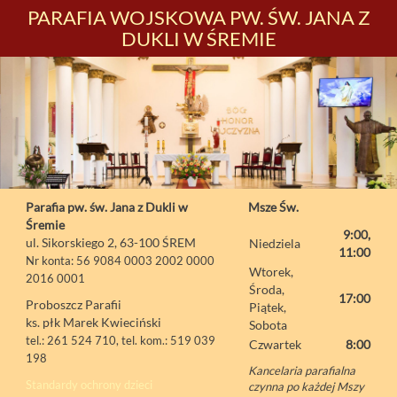
PARAFIA WOJSKOWA PW. ŚW. JANA Z
DUKLI W ŚREMIE
Parafia pw. św. Jana z Dukli w
Msze Św.
Śremie
9:00,
ul. Sikorskiego 2, 63-100 ŚREM
Niedziela
11:00
Nr konta: 56 9084 0003 2002 0000
Wtorek,
2016 0001
Środa,
17:00
Proboszcz Parafii
Piątek,
ks. płk Marek Kwieciński
Sobota
tel.: 261 524 710, tel. kom.: 519 039
Czwartek
8:00
198
Kancelaria parafialna
Standardy ochrony dzieci
czynna po każdej Mszy