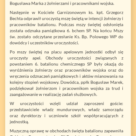
Bogusława Marka z żołnierzami i pracownikami wojska.
Następnie w Kościele Garnizonowym ks. kpt. Grzegorz
Bechta odprawił uroczystą mszę świętą w intencji żołnierzy i
pracowników batalionu. Podczas mszy świętej odsłonięta
została odznaka pamiątkowa 6. bchem SP. Na końcu Mszy
św. zostało odczytane przesłanie Ks. Bp. Polowego WP do
dowódcy i uczestników uroczystości.
Po mszy świętej na placu apelowym jednostki odbył się
uroczysty apel. Obchody uroczystości związanych z
powstaniem 6. batalionu chemicznego SP były okazją do
wyróżnienia żołnierzy oraz pracowników wojska oraz do
wręczenia odznaczeń pamiątkowych i aktów mianowania na
kolejny stopień wojskowy. Dowódca, ppłk Bogusław Marek,
podziękował żołnierzom i pracownikom wojska za trud i
zaangażowanie w realizację zadań służbowych.
W uroczystości wzięli udział zaproszeni goście:
przedstawiciele władz mundurowych, władz samorządu
oraz dyrektorzy i uczniowie szkół współpracujących z
jednostką.
Muzyczną oprawę w obchodach święta batalionu zapewniła