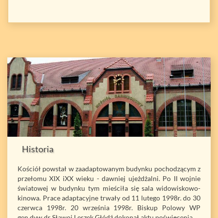
Historia
Kościół powstał w zaadaptowanym budynku pochodzącym z
przełomu XIX iXX wieku - dawniej ujeżdżalni. Po II wojnie
światowej w budynku tym mieściła się sala widowiskowo-
kinowa. Prace adaptacyjne trwały od 11 lutego 1998r. do 30
czerwca 1998r. 20 września 1998r. Biskup Polowy WP
gen.dyw.dr Sławoj Leszek Głódź dokonał aktu poświęcenia...