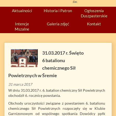
św.
Aktualności
Historia i Patron
Ogłoszenia
Duszpasterskie
Intencje
Galeria zdjęć
Kontakt
Mszalne
31.03.2017 r. Święto
6 batalionu
chemicznego Sił
Powietrznych w Śremie
31 marca 2017
W dniu 31.03.2017 r. 6. batalion chemiczny Sił Powietrznych
obchodził 6. rocznicę powstania.
Obchody uroczystości związane z powstaniem 6. batalionu
chemicznego Sił Powietrznych rozpoczęły się w Klubie
Garnizonowym od wspólnego spotkania Dowódcy ppłk