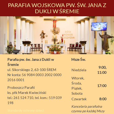
PARAFIA WOJSKOWA PW. ŚW. JANA Z
DUKLI W ŚREMIE
Parafia pw. św. Jana z Dukli w
Msze Św.
Śremie
9:00,
ul. Sikorskiego 2, 63-100 ŚREM
Niedziela
11:00
Nr konta: 56 9084 0003 2002 0000
Wtorek,
2016 0001
Środa,
17:00
Proboszcz Parafii
Piątek,
ks. płk Marek Kwieciński
Sobota
tel.: 261 524 710, tel. kom.: 519 039
Czwartek
8:00
198
Kancelaria parafialna
Standardy ochrony dzieci
czynna po każdej Mszy